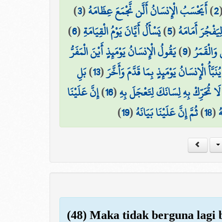
)
3
(
أَيَحْسَبُ الْإِنسَانُ أَلَّن نَّجْمَعَ عِظَامَهُ
)
2
)
6
(
يَسْأَلُ أَيَّانَ يَوْمُ الْقِيَامَةِ
)
5
(
ِيَفْجُرَ أَمَامَهُ
يَقُولُ الْإِنسَانُ يَوْمَئِذٍ أَيْنَ الْمَفَرُّ
)
9
(
وَالْقَمَرُ
بَلِ
)
13
(
يُنَبَّأُ الْإِنسَانُ يَوْمَئِذٍ بِمَا قَدَّمَ وَأَخَّرَ
إِنَّ عَلَيْنَا
)
16
(
لَا تُحَرِّكْ بِهِ لِسَانَكَ لِتَعْجَلَ بِهِ
)
19
(
ثُمَّ إِنَّ عَلَيْنَا بَيَانَهُ
)
18
(
ُ
(48) Maka tidak berguna lagi 