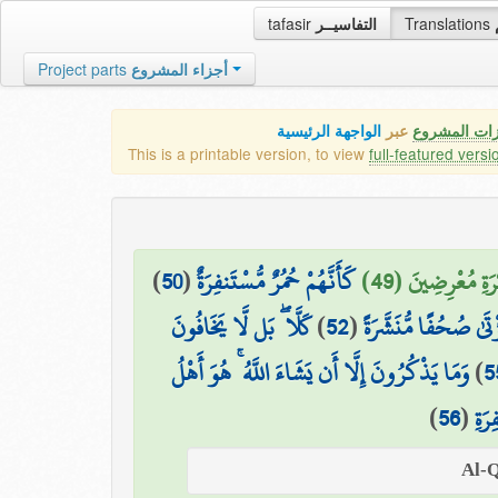
tafasir
التفاسيــر
Translations
Project parts
أجزاء المشروع
زات المشروع
عبر
الواجهة الرئيسية
This is a printable version, to view
full-featured versi
)
50
(
كَأَنَّهُمْ حُمُرٌ مُّسْتَنفِرَةٌ
رَةِ مُعْرِضِينَ (49
كَلَّا ۖ بَل لَّا يَخَافُونَ
)
52
(
ْتَىٰ صُحُفًا مُّنَشَّرَةً
وَمَا يَذْكُرُونَ إِلَّا أَن يَشَاءَ اللَّهُ ۚ هُوَ أَهْلُ
)
5
)
56
(
رَةِ