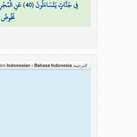
عَنِ الْمُجْرِ
)
40
(
فِي جَنَّاتٍ يَتَسَاءَلُونَ
نَخُوضُ م
Indonesian - Bahasa Indonesia
الترجمة Translation