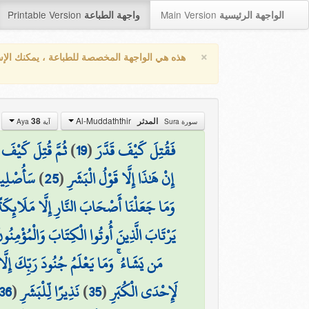
Printable Version
Main Version
الواجهة الرئيسية
واجهة الطباعة
×
هذه هي الواجهة المخصصة للطباعة ، يمكنك الإ
Al-Muddaththir
38
المدثر
سورة Sura
آية Aya
ثُمَّ قُتِلَ كَيْفَ ق
)
19
(
فَقُتِلَ كَيْفَ قَدَّرَ
سَأُصْلِيه
)
25
(
إِنْ هَٰذَا إِلَّا قَوْلُ الْبَشَرِ
وَمَا جَعَلْنَا أَصْحَابَ النَّارِ إِلَّا مَلَائِكَةً ۙ 
يَرْتَابَ الَّذِينَ أُوتُوا الْكِتَابَ وَالْمُؤْمِنُونَ
مَن يَشَاءُ ۚ وَمَا يَعْلَمُ جُنُودَ رَبِّكَ إِلَّا
36
(
نَذِيرًا لِّلْبَشَرِ
)
35
(
لَإِحْدَى الْكُبَرِ