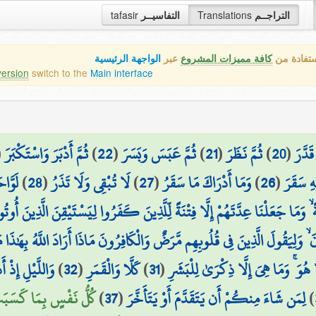
tafasir
التفاسيــر
Translations
التراجــم
ستفادة من
كافة مميزات المشروع
عبر
الواجهة الرئيسية
version
switch to the
Main interface
(
ثُمَّ أَدْبَرَ وَاسْتَكْبَرَ
)
22
(
ثُمَّ عَبَسَ وَبَسَرَ
)
21
(
ثُمَّ نَظَرَ
)
20
(
َدَّرَ
لَوَّاح
)
28
(
لَا تُبْقِي وَلَا تَذَرُ
)
27
(
وَمَا أَدْرَاكَ مَا سَقَرُ
)
26
(
ِ سَقَرَ
وَمَا جَعَلْنَا عِدَّتَهُمْ إِلَّا فِتْنَةً لِّلَّذِينَ كَفَرُوا لِيَسْتَيْقِنَ الَّذِينَ أُوتُوا
 ۙ وَلِيَقُولَ الَّذِينَ فِي قُلُوبِهِم مَّرَضٌ وَالْكَافِرُونَ مَاذَا أَرَادَ اللَّهُ بِهَٰذَا
وَاللَّيْلِ إِذْ أَد
)
32
(
كَلَّا وَالْقَمَرِ
)
31
(
 هُوَ ۚ وَمَا هِيَ إِلَّا ذِكْرَىٰ لِلْبَشَرِ
كُلُّ نَفْسٍ بِمَا كَسَبَتْ)
)
37
(
لِمَن شَاءَ مِنكُمْ أَن يَتَقَدَّمَ أَوْ يَتَأَخَّرَ
)