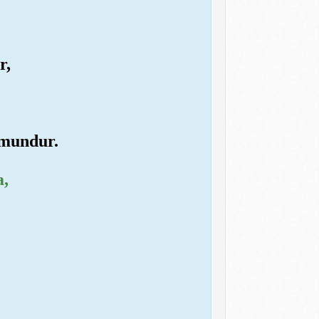
r,
 mundur.
a,