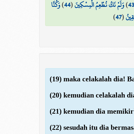
وَكُنَّا
)
44
(
وَلَمْ نَكُ نُطْعِمُ الْمِسْكِينَ
)
4
)
47
(
َقِينُ
(19) maka celakalah dia! 
(20) kemudian celakalah d
(21) kemudian dia memikir
(22) sesudah itu dia berm