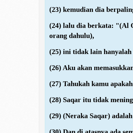
(23) kemudian dia berpali
(24) lalu dia berkata: "(Al 
orang dahulu),
(25) ini tidak lain hanyala
(26) Aku akan memasukkan
(27) Tahukah kamu apakah 
(28) Saqar itu tidak meni
(29) (Neraka Saqar) adala
(30) Dan di atasnya ada sem