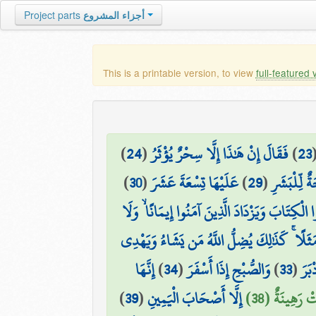
Project parts
أجزاء المشروع
This is a printable version, to view
full-featured 
)
24
(
فَقَالَ إِنْ هَٰذَا إِلَّا سِحْرٌ يُؤْثَرُ
)
23
)
30
(
عَلَيْهَا تِسْعَةَ عَشَرَ
)
29
(
َةٌ لِّلْبَشَرِ
 الْكِتَابَ وَيَزْدَادَ الَّذِينَ آمَنُوا إِيمَانًا ۙ وَلَا
 مَثَلًا ۚ كَذَٰلِكَ يُضِلُّ اللَّهُ مَن يَشَاءُ وَيَهْدِي
إِنَّهَا
)
34
(
وَالصُّبْحِ إِذَا أَسْفَرَ
)
33
(
ْبَرَ
)
39
(
إِلَّا أَصْحَابَ الْيَمِينِ
 رَهِينَةٌ (38