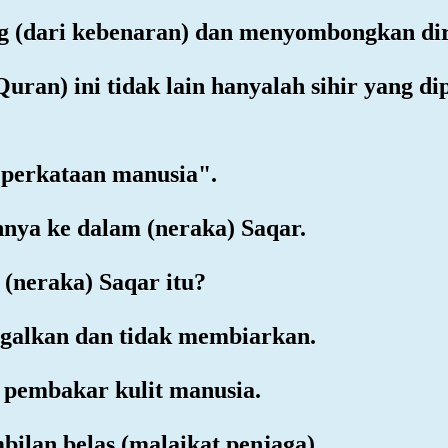
ng (dari kebenaran) dan menyombongkan dir
Quran) ini tidak lain hanyalah sihir yang di
h perkataan manusia".
nya ke dalam (neraka) Saqar.
(neraka) Saqar itu?
nggalkan dan tidak membiarkan.
h pembakar kulit manusia.
bilan belas (malaikat penjaga).