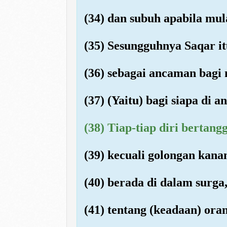
(34) dan subuh apabila mul
(35) Sesungguhnya Saqar it
(36) sebagai ancaman bagi
(37) (Yaitu) bagi siapa di
(38) Tiap-tiap diri bertan
(39) kecuali golongan kana
(40) berada di dalam surg
(41) tentang (keadaan) ora