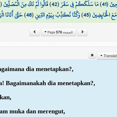
3
(
قَالُوا لَمْ نَكُ مِنَ الْمُصَلِّينَ
)
42
(
مَا سَلَكَكُمْ فِي سَقَرَ
)
41
(
مِينَ
حَتَّىٰ أَتَانَا الْي
)
46
(
وَكُنَّا نُكَذِّبُ بِيَوْمِ الدِّينِ
)
45
(
َعَ الْخَائِضِينَ
576
الصفحة Page
Bagaimana dia menetapkan?,
ia! Bagaimanakah dia menetapkan?,
kan,
asam muka dan merengut,