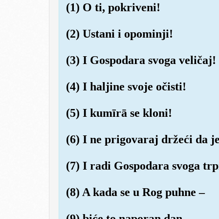
(1) O ti, pokriveni!
(2) Ustani i opominji!
(3) I Gospodara svoga veličaj!
(4) I haljine svoje očisti!
(5) I kumīrā se kloni!
(6) I ne prigovaraj držeći da 
(7) I radi Gospodara svoga trp
(8) A kada se u Rog puhne –
(9) biće to naporan dan