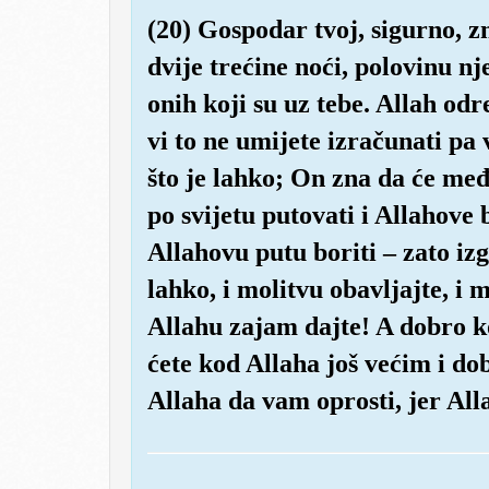
(20) Gospodar tvoj, sigurno, z
dvije trećine noći, polovinu nje
onih koji su uz tebe. Allah od
vi to ne umijete izračunati pa
što je lahko; On zna da će među
po svijetu putovati i Allahove b
Allahovu putu boriti – zato iz
lahko, i molitvu obavljajte, i m
Allahu zajam dajte! A dobro ko
ćete kod Allaha još većim i do
Allaha da vam oprosti, jer Alla