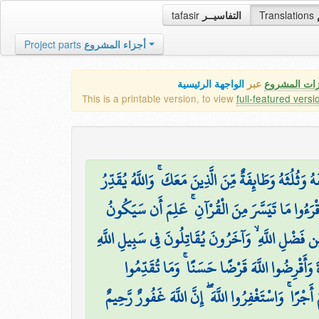
tafasir
التفاسيــر
Translations
Project parts
أجزاء المشروع
زات المشروع
عبر
الواجهة الرئيسية
This is a printable version, to view
full-featured versi
۞ َثُلُثَهُ وَطَائِفَةٌ مِّنَ الَّذِينَ مَعَكَ ۚ وَاللَّهُ يُقَدِّرُ
قْرَءُوا مَا تَيَسَّرَ مِنَ الْقُرْآنِ ۚ عَلِمَ أَن سَيَكُونُ
َضْلِ اللَّهِ ۙ وَآخَرُونَ يُقَاتِلُونَ فِي سَبِيلِ اللَّهِ
ۖ َ وَأَقْرِضُوا اللَّهَ قَرْضًا حَسَنًا ۚ وَمَا تُقَدِّمُوا
ْرًا ۚ وَاسْتَغْفِرُوا اللَّهَ ۖ إِنَّ اللَّهَ غَفُورٌ رَّحِيمٌ