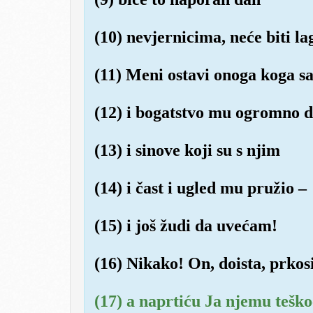
(10) nevjernicima, neće biti l
(11) Meni ostavi onoga koga s
(12) i bogatstvo mu ogromno 
(13) i sinove koji su s njim
(14) i čast i ugled mu pružio –
(15) i još žudi da uvećam!
(16) Nikako! On, doista, prkos
(17) a naprtiću Ja njemu teško