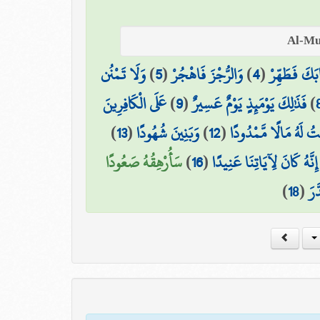
وَلَا تَمْنُن
)
5
(
وَالرُّجْزَ فَاهْجُرْ
)
4
(
ابَكَ فَطَهِّرْ
عَلَى الْكَافِرِينَ
)
9
(
فَذَٰلِكَ يَوْمَئِذٍ يَوْمٌ عَسِيرٌ
)
)
13
(
وَبَنِينَ شُهُودًا
)
12
(
تُ لَهُ مَالًا مَّمْدُودًا
سَأُرْهِقُهُ صَعُودًا
)
16
(
 إِنَّهُ كَانَ لِآيَاتِنَا عَنِيدًا
)
18
(
َّرَ