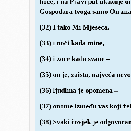
hoće, i na Pravi put ukazuje 
Gospodara tvoga samo On zna.
(32) I tako Mi Mjeseca,
(33) i noći kada mine,
(34) i zore kada svane –
(35) on je, zaista, najveća nevo
(36) ljudima je opomena –
(37) onome između vas koji želi
(38) Svaki čovjek je odgovoran