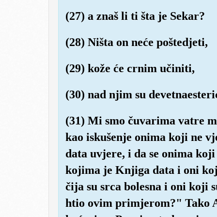
(27) a znaš li ti šta je Sekar?
(28) Ništa on neće poštedjeti,
(29) kože će crnim učiniti,
(30) nad njim su devetnaesteri
(31) Mi smo čuvarima vatre mel
kao iskušenje onima koji ne vj
data uvjere, i da se onima koji
kojima je Knjiga data i oni koj
čija su srca bolesna i oni koji 
htio ovim primjerom?" Tako Al