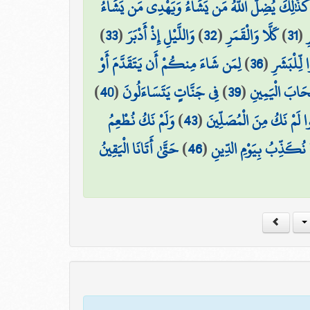
ًا ۚ كَذَٰلِكَ يُضِلُّ اللَّهُ مَن يَشَاءُ وَيَهْدِي مَن يَشَاءُ
)
33
(
وَاللَّيْلِ إِذْ أَدْبَرَ
)
32
(
كَلَّا وَالْقَمَرِ
)
31
(
ِ
لِمَن شَاءَ مِنكُمْ أَن يَتَقَدَّمَ أَوْ
)
36
(
 لِّلْبَشَرِ
)
40
(
فِي جَنَّاتٍ يَتَسَاءَلُونَ
)
39
(
ْحَابَ الْيَمِينِ
وَلَمْ نَكُ نُطْعِمُ
)
43
(
وا لَمْ نَكُ مِنَ الْمُصَلِّينَ
حَتَّىٰ أَتَانَا الْيَقِينُ
)
46
(
ا نُكَذِّبُ بِيَوْمِ الدِّينِ