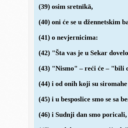
(39) osim sretnīkā,
(40) oni će se u džennetskim b
(41) o nevjernicima:
(42) "Šta vas je u Sekar dovel
(43) "Nismo" – reći će – "bili 
(44) i od onih koji su siromahe
(45) i u besposlice smo se sa b
(46) i Sudnji dan smo poricali,