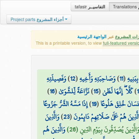
tafasir
التفاسيــر
Translations
Project parts
أجزاء المشروع
زات المشروع
عبر
الواجهة الرئيسية
This is a printable version, to view
full-featured versi
وَفَصِيلَتِهِ
)
12
(
وَصَاحِبَتِهِ وَأَخِيهِ
)
11
(
ِبَنِيهِ
)
16
(
نَزَّاعَةً لِّلشَّوَىٰ
)
15
(
كَلَّا ۖ إِنَّهَا لَظَىٰ
)
إِذَا مَسَّهُ الشَّرُّ جَزُوعًا
)
19
(
۞ سَانَ خُلِقَ هَلُوعًا
وَالَّذِينَ
)
23
(
لَّذِينَ هُمْ عَلَىٰ صَلَاتِهِمْ دَائِمُونَ
وَالَّذِينَ يُصَدِّقُونَ بِيَوْمِ الدِّينِ (26
وَالَّذِينَ هُم