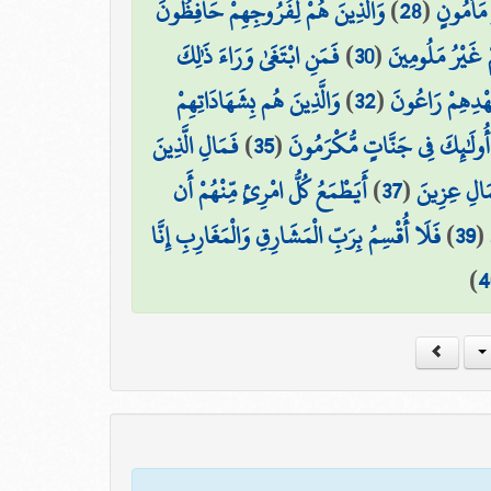
وَالَّذِينَ هُمْ لِفُرُوجِهِمْ حَافِظُونَ
)
28
(
 مَأْمُونٍ
فَمَنِ ابْتَغَىٰ وَرَاءَ ذَٰلِكَ
)
30
(
مْ غَيْرُ مَلُومِينَ
وَالَّذِينَ هُم بِشَهَادَاتِهِمْ
)
32
(
عَهْدِهِمْ رَاعُونَ
فَمَالِ الَّذِينَ
)
35
(
أُولَٰئِكَ فِي جَنَّاتٍ مُّكْرَمُونَ
أَيَطْمَعُ كُلُّ امْرِئٍ مِّنْهُمْ أَن
)
37
(
مَالِ عِزِينَ
فَلَا أُقْسِمُ بِرَبِّ الْمَشَارِقِ وَالْمَغَارِبِ إِنَّا
)
39
(
)
4