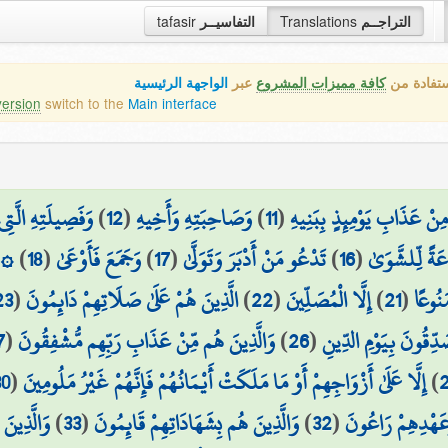
tafasir
التفاسيــر
Translations
التراجــم
ستفادة من
كافة مميزات المشروع
عبر
الواجهة الرئيسية
version
switch to the
Main interface
وَفَصِيلَتِهِ الَّتِي
)
12
(
وَصَاحِبَتِهِ وَأَخِيهِ
)
11
(
 مِنْ عَذَابِ يَوْمِئِذٍ بِبَنِيهِ
إِن
)
18
(
وَجَمَعَ فَأَوْعَىٰ
)
17
(
تَدْعُو مَنْ أَدْبَرَ وَتَوَلَّىٰ
)
16
(
اعَةً لِّلشَّوَىٰ
23
(
الَّذِينَ هُمْ عَلَىٰ صَلَاتِهِمْ دَائِمُونَ
)
22
(
إِلَّا الْمُصَلِّينَ
)
21
(
َنُوعًا
7
(
وَالَّذِينَ هُم مِّنْ عَذَابِ رَبِّهِم مُّشْفِقُونَ
)
26
(
َدِّقُونَ بِيَوْمِ الدِّينِ
30
(
إِلَّا عَلَىٰ أَزْوَاجِهِمْ أَوْ مَا مَلَكَتْ أَيْمَانُهُمْ فَإِنَّهُمْ غَيْرُ مَلُومِينَ
)
وَالَّذِينَ
)
33
(
وَالَّذِينَ هُم بِشَهَادَاتِهِمْ قَائِمُونَ
)
32
(
وَعَهْدِهِمْ رَاعُونَ