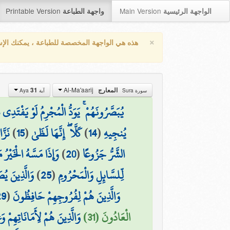
Printable Version
Main Version
الواجهة الرئيسية
واجهة الطباعة
×
هذه هي الواجهة المخصصة للطباعة ، يمكنك الإ
Al-Ma'aarij
31
المعارج
سورة Sura
آية Aya
يُبَصَّرُونَهُمْ ۚ يَوَدُّ الْمُجْرِمُ لَوْ يَفْتَدِي
نَزَّ
)
15
(
كَلَّا ۖ إِنَّهَا لَظَىٰ
)
14
(
يُنجِيهِ
وَإِذَا مَسَّهُ الْخَيْرُ م
)
20
(
الشَّرُّ جَزُوعًا
وَالَّذِينَ يُص
)
25
(
لِّلسَّائِلِ وَالْمَحْرُومِ
29
(
وَالَّذِينَ هُمْ لِفُرُوجِهِمْ حَافِظُونَ
الْعَادُونَ (31)
وَالَّذِينَ هُمْ لِأَمَانَاتِهِمْ 