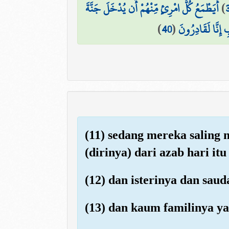
أَيَطْمَعُ كُلُّ امْرِئٍ مِّنْهُمْ أَن يُدْخَلَ جَنَّةَ
)
)
40
(
 إِنَّا لَقَادِرُونَ
(11) sedang mereka saling
(dirinya) dari azab hari i
(12) dan isterinya dan saud
(13) dan kaum familinya ya