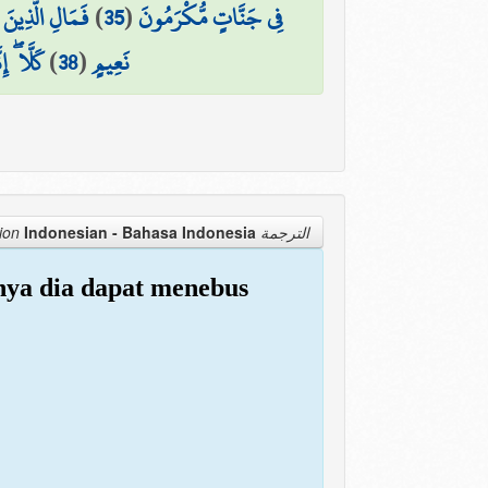
فَمَالِ الَّذِين
)
35
(
فِي جَنَّاتٍ مُّكْرَمُونَ
كَلَّا ۖ إ
)
38
(
نَعِيمٍ
Indonesian - Bahasa Indonesia
الترجمة Translation
nya dia dapat menebus