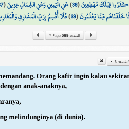
37
(
عَنِ الْيَمِينِ وَعَنِ الشِّمَالِ عِزِينَ
)
36
(
َ كَفَرُوا قِبَلَكَ مُهْطِعِينَ
فَلَا أُقْسِمُ بِرَبِّ الْمَشَارِقِ وَالْمَغَارِبِ
)
39
(
ِنَّا خَلَقْنَاهُم مِّمَّا يَعْلَمُونَ
569
الصفحة Page
 memandang. Orang kafir ingin kalau sekira
tu dengan anak-anaknya,
aranya,
ng melindunginya (di dunia).