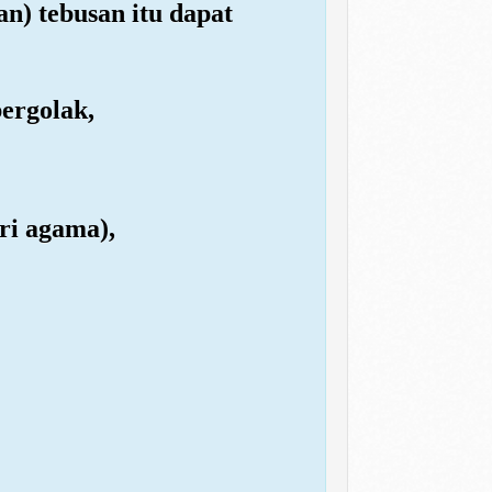
n) tebusan itu dapat
bergolak,
ri agama),