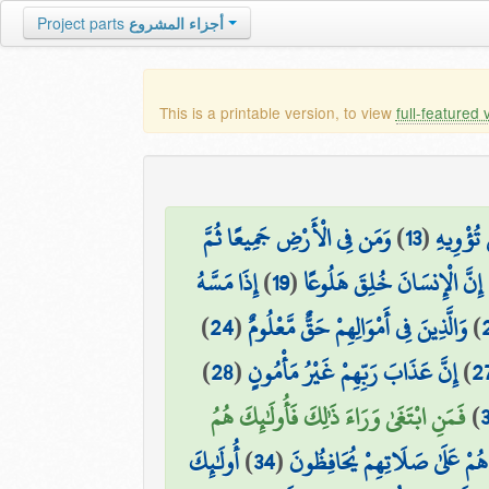
Project parts
أجزاء المشروع
This is a printable version, to view
full-featured 
وَمَن فِي الْأَرْضِ جَمِيعًا ثُمَّ
)
13
(
 تُؤْوِيهِ
إِذَا مَسَّهُ
)
19
(
۞ َّ الْإِنسَانَ خُلِقَ هَلُوعًا
)
24
(
وَالَّذِينَ فِي أَمْوَالِهِمْ حَقٌّ مَّعْلُومٌ
)
)
28
(
إِنَّ عَذَابَ رَبِّهِمْ غَيْرُ مَأْمُونٍ
)
2
فَمَنِ ابْتَغَىٰ وَرَاءَ ذَٰلِكَ فَأُولَٰئِكَ هُمُ
)
أُولَٰئِكَ
)
34
(
 هُمْ عَلَىٰ صَلَاتِهِمْ يُحَافِظُونَ