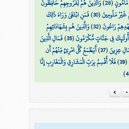
وَالَّذِينَ هُمْ لِفُرُوجِهِمْ حَافِظُونَ
)
28
(
 مَأْمُونٍ
فَمَنِ ابْتَغَىٰ وَرَاءَ ذَٰلِكَ
)
30
(
مْ غَيْرُ مَلُومِينَ
وَالَّذِينَ هُم بِشَهَادَاتِهِمْ
)
32
(
عَهْدِهِمْ رَاعُونَ
فَمَالِ الَّذِينَ
)
35
(
أُولَٰئِكَ فِي جَنَّاتٍ مُّكْرَمُونَ
أَيَطْمَعُ كُلُّ امْرِئٍ مِّنْهُمْ أَن
)
37
(
مَالِ عِزِينَ
فَلَا أُقْسِمُ بِرَبِّ الْمَشَارِقِ وَالْمَغَارِبِ إِنَّا
)
39
(
)
4