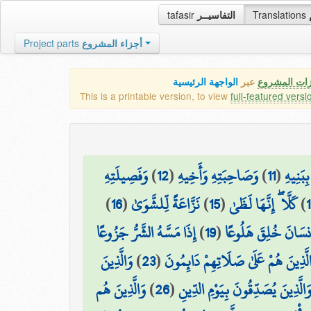
tafasir
التفاسيــر
Translations
Project parts
أجزاء المشروع
زات المشروع
عبر
الواجهة الرئيسية
This is a printable version, to view
full-featured versi
وَفَصِيلَتِهِ
)
12
(
وَصَاحِبَتِهِ وَأَخِيهِ
)
11
(
ِبَنِيهِ
)
16
(
نَزَّاعَةً لِّلشَّوَىٰ
)
15
(
كَلَّا ۖ إِنَّهَا لَظَىٰ
)
إِذَا مَسَّهُ الشَّرُّ جَزُوعًا
)
19
(
۞ سَانَ خُلِقَ هَلُوعًا
وَالَّذِينَ
)
23
(
لَّذِينَ هُمْ عَلَىٰ صَلَاتِهِمْ دَائِمُونَ
وَالَّذِينَ هُم
)
26
(
َالَّذِينَ يُصَدِّقُونَ بِيَوْمِ الدِّينِ