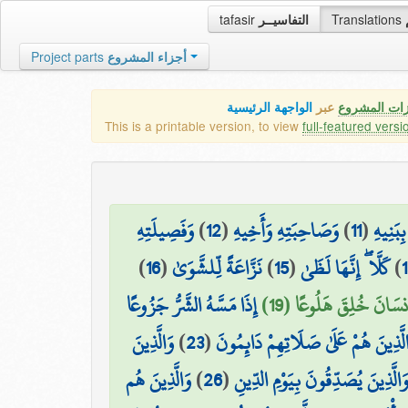
tafasir
التفاسيــر
Translations
Project parts
أجزاء المشروع
زات المشروع
عبر
الواجهة الرئيسية
This is a printable version, to view
full-featured versi
وَفَصِيلَتِهِ
)
12
(
وَصَاحِبَتِهِ وَأَخِيهِ
)
11
(
ِبَنِيهِ
)
16
(
نَزَّاعَةً لِّلشَّوَىٰ
)
15
(
كَلَّا ۖ إِنَّهَا لَظَىٰ
)
۞ سَانَ خُلِقَ هَلُوعًا (19
إِذَا مَسَّهُ الشَّرُّ جَزُوعًا
وَالَّذِينَ
)
23
(
لَّذِينَ هُمْ عَلَىٰ صَلَاتِهِمْ دَائِمُونَ
وَالَّذِينَ هُم
)
26
(
َالَّذِينَ يُصَدِّقُونَ بِيَوْمِ الدِّينِ