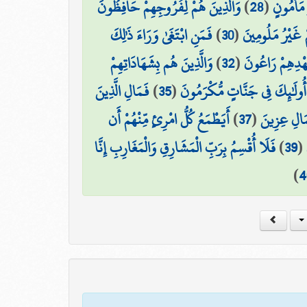
وَالَّذِينَ هُمْ لِفُرُوجِهِمْ حَافِظُونَ
)
28
(
 مَأْمُونٍ
فَمَنِ ابْتَغَىٰ وَرَاءَ ذَٰلِكَ
)
30
(
مْ غَيْرُ مَلُومِينَ
وَالَّذِينَ هُم بِشَهَادَاتِهِمْ
)
32
(
عَهْدِهِمْ رَاعُونَ
فَمَالِ الَّذِينَ
)
35
(
أُولَٰئِكَ فِي جَنَّاتٍ مُّكْرَمُونَ
أَيَطْمَعُ كُلُّ امْرِئٍ مِّنْهُمْ أَن
)
37
(
مَالِ عِزِينَ
فَلَا أُقْسِمُ بِرَبِّ الْمَشَارِقِ وَالْمَغَارِبِ إِنَّا
)
39
(
)
4