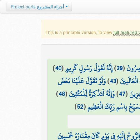
Project parts
أجزاء المشروع
This is a printable version, to view
full-featured 
)
40
(
إِنَّهُ لَقَوْلُ رَسُولٍ كَرِيمٍ
)
39
(
ْصِرُونَ
وَلَوْ تَقَوَّلَ عَلَيْنَا بَعْضَ
)
43
(
الْعَالَمِينَ
)
48
(
وَإِنَّهُ لَتَذْكِرَةٌ لِّلْمُتَّقِينَ
)
47
(
زِينَ
)
52
(
سَبِّحْ بِاسْمِ رَبِّكَ الْعَظِيمِ
لرُّوحُ إِلَيْهِ فِي يَوْمٍ كَانَ مِقْدَارُهُ خَمْسِينَ