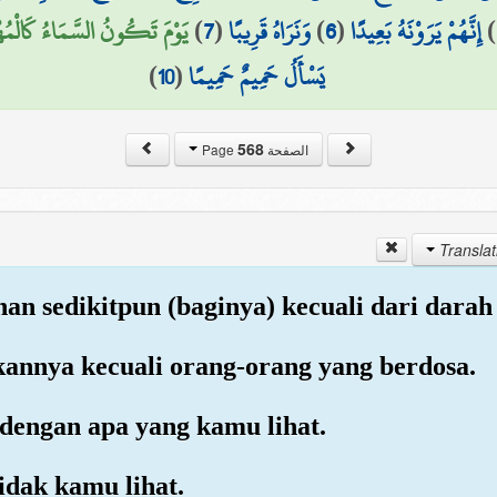
يَوْمَ تَكُونُ السَّمَاءُ كَالْمُه)
)
7
(
وَنَرَاهُ قَرِيبًا
)
6
(
إِنَّهُمْ يَرَوْنَهُ بَعِيدًا
)
)
10
(
يَسْأَلُ حَمِيمٌ حَمِيمًا
568
الصفحة Page
nan sedikitpun (baginya) kecuali dari darah
annya kecuali orang-orang yang berdosa.
dengan apa yang kamu lihat.
idak kamu lihat.