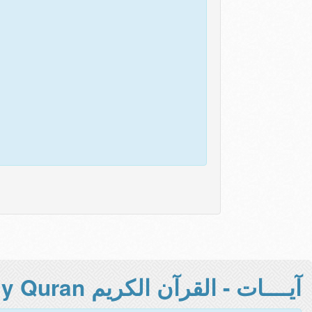
آيــــات - القرآن الكريم Holy Quran -