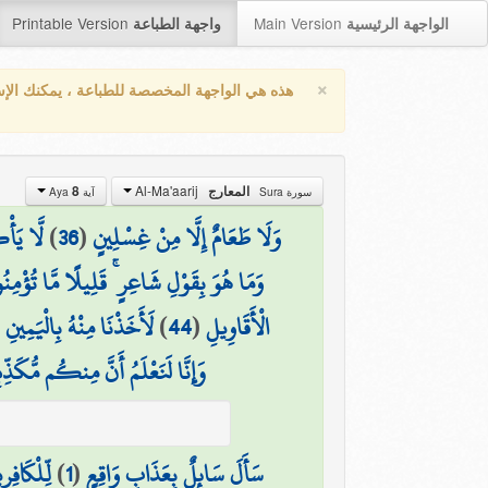
Printable Version
Main Version
الواجهة الرئيسية
واجهة الطباعة
×
هذه هي الواجهة المخصصة للطباعة ، يمكنك الإ
Al-Ma'aarij
8
المعارج
سورة Sura
آية Aya
لَّا يَأْ
)
36
(
وَلَا طَعَامٌ إِلَّا مِنْ غِسْلِينٍ
وَمَا هُوَ بِقَوْلِ شَاعِرٍ ۚ قَلِيلًا مَّا تُؤْمِن
(
لَأَخَذْنَا مِنْهُ بِالْيَمِينِ
)
44
(
الْأَقَاوِيلِ
وَإِنَّا لَنَعْلَمُ أَنَّ مِنكُم مُّكَذِّب
لِّلْكَافِر
)
1
(
سَأَلَ سَائِلٌ بِعَذَابٍ وَاقِعٍ