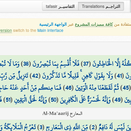
tafasir
التفاسيــر
Translations
التراجــم
ستفادة من
كافة مميزات المشروع
عبر
الواجهة الرئيسية
version
switch to the
Main interface
وَمَا لَا تُب
)
38
(
فَلَا أُقْسِمُ بِمَا تُبْصِرُونَ
)
37
(
كُلُهُ إِلَّا الْخَاطِئُونَ
تَنزِيلٌ مِّن رَّبِّ 
)
42
(
وَلَا بِقَوْلِ كَاهِنٍ ۚ قَلِيلًا مَّا تَذَكَّرُونَ
)
41
(
ُونَ
فَمَا مِنكُم مِّنْ أَحَدٍ عَنْهُ حَاجِ
)
46
(
ثُمَّ لَقَطَعْنَا مِنْهُ الْوَتِينَ
)
45
فَ
)
51
(
وَإِنَّهُ لَحَقُّ الْيَقِينِ
)
50
(
وَإِنَّهُ لَحَسْرَةٌ عَلَى الْكَافِرِينَ
)
49
(
ِينَ
المعارج Al-Ma'aarij
تَعْرُجُ الْمَلَائِكَةُ وَا
)
3
(
مِّنَ اللَّهِ ذِي الْمَعَارِجِ
)
2
(
ِينَ لَيْسَ لَهُ دَافِعٌ