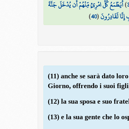
أَيَطْمَعُ كُلُّ امْرِئٍ مِّنْهُمْ أَن يُدْخَلَ جَنَّةَ
)
)
40
(
 إِنَّا لَقَادِرُونَ
(11) anche se sarà dato loro
Giorno, offrendo i suoi figli
(12) la sua sposa e suo frate
(13) e la sua gente che lo os