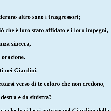
derano altro sono i trasgressori;
ò che è loro stato affidato e i loro impegni,
nza sincera,
o orazione.
i nei Giardini.
ttarsi verso di te coloro che non credono,
destra e da sinistra?
ra che lo si lasci entrare nel Giardino della