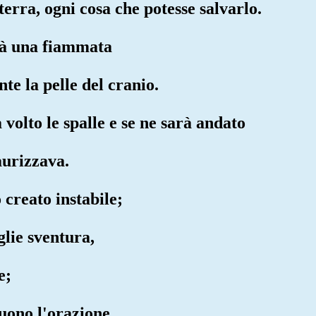
 terra, ogni cosa che potesse salvarlo.
arà una fiammata
te la pelle del cranio.
volto le spalle e se ne sarà andato
aurizzava.
 creato instabile;
glie sventura,
e;
guono l'orazione,