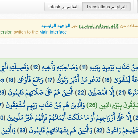
tafasir
التفاسيــر
Translations
التراجــم
ستفادة من
كافة مميزات المشروع
عبر
الواجهة الرئيسية
version
switch to the
Main interface
وَفَصِيلَتِهِ الَّتِي
)
12
(
وَصَاحِبَتِهِ وَأَخِيهِ
)
11
(
 مِنْ عَذَابِ يَوْمِئِذٍ بِبَنِيهِ
إِن
)
18
(
وَجَمَعَ فَأَوْعَىٰ
)
17
(
تَدْعُو مَنْ أَدْبَرَ وَتَوَلَّىٰ
)
16
(
اعَةً لِّلشَّوَىٰ
23
(
الَّذِينَ هُمْ عَلَىٰ صَلَاتِهِمْ دَائِمُونَ
)
22
(
إِلَّا الْمُصَلِّينَ
)
21
(
َنُوعًا
7
(
وَالَّذِينَ هُم مِّنْ عَذَابِ رَبِّهِم مُّشْفِقُونَ
َدِّقُونَ بِيَوْمِ الدِّينِ (26
30
(
إِلَّا عَلَىٰ أَزْوَاجِهِمْ أَوْ مَا مَلَكَتْ أَيْمَانُهُمْ فَإِنَّهُمْ غَيْرُ مَلُومِينَ
)
وَالَّذِينَ
)
33
(
وَالَّذِينَ هُم بِشَهَادَاتِهِمْ قَائِمُونَ
)
32
(
وَعَهْدِهِمْ رَاعُونَ