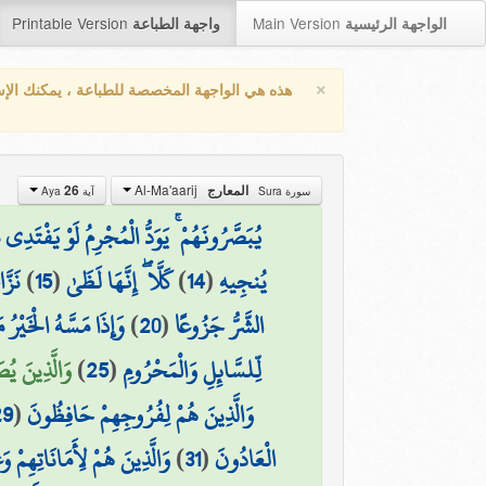
Printable Version
Main Version
الواجهة الرئيسية
واجهة الطباعة
×
هذه هي الواجهة المخصصة للطباعة ، يمكنك الإ
Al-Ma'aarij
26
المعارج
سورة Sura
آية Aya
يُبَصَّرُونَهُمْ ۚ يَوَدُّ الْمُجْرِمُ لَوْ يَفْتَدِي
نَزَّ
)
15
(
كَلَّا ۖ إِنَّهَا لَظَىٰ
)
14
(
يُنجِيهِ
وَإِذَا مَسَّهُ الْخَيْرُ م
)
20
(
الشَّرُّ جَزُوعًا
وَالَّذِينَ يُص)
)
25
(
لِّلسَّائِلِ وَالْمَحْرُومِ
29
(
وَالَّذِينَ هُمْ لِفُرُوجِهِمْ حَافِظُونَ
وَالَّذِينَ هُمْ لِأَمَانَاتِهِمْ 
)
31
(
الْعَادُونَ