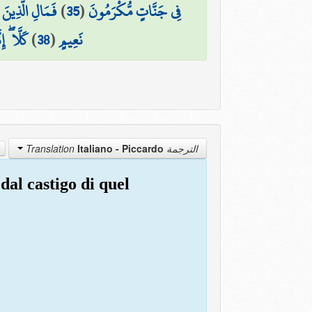
فَمَالِ الَّذِين
)
35
(
فِي جَنَّاتٍ مُّكْرَمُونَ
كَلَّا ۖ إ
)
38
(
نَعِيمٍ
Italiano - Piccardo
الترجمة Translation
dal castigo di quel