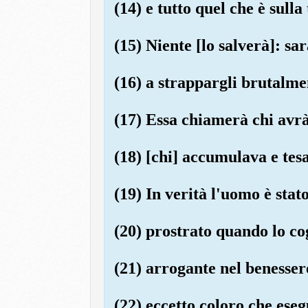
(14) e tutto quel che è sulla
(15) Niente [lo salverà]: s
(16) a strappargli brutalmen
(17) Essa chiamerà chi avrà 
(18) [chi] accumulava e tes
(19) In verità l'uomo è stato
(20) prostrato quando lo co
(21) arrogante nel benesser
(22) eccetto coloro che ese