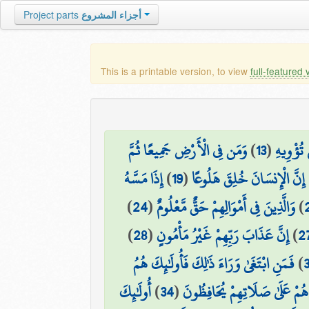
Project parts
أجزاء المشروع
This is a printable version, to view
full-featured 
وَمَن فِي الْأَرْضِ جَمِيعًا ثُمَّ
)
13
(
 تُؤْوِيهِ
إِذَا مَسَّهُ
)
19
(
۞ َّ الْإِنسَانَ خُلِقَ هَلُوعًا
)
24
(
وَالَّذِينَ فِي أَمْوَالِهِمْ حَقٌّ مَّعْلُومٌ
)
)
28
(
إِنَّ عَذَابَ رَبِّهِمْ غَيْرُ مَأْمُونٍ
)
2
فَمَنِ ابْتَغَىٰ وَرَاءَ ذَٰلِكَ فَأُولَٰئِكَ هُمُ
)
أُولَٰئِكَ
)
34
(
 هُمْ عَلَىٰ صَلَاتِهِمْ يُحَافِظُونَ