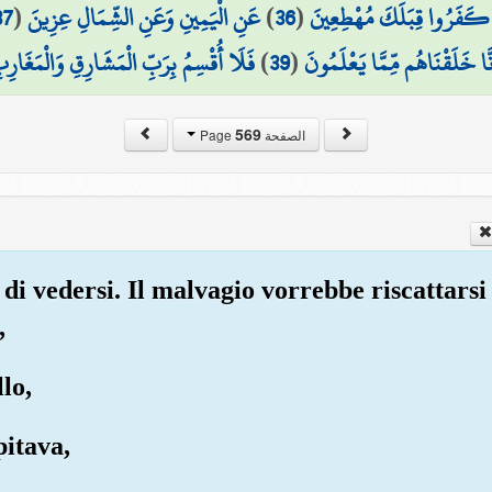
37
(
عَنِ الْيَمِينِ وَعَنِ الشِّمَالِ عِزِينَ
)
36
(
َ كَفَرُوا قِبَلَكَ مُهْطِعِينَ
فَلَا أُقْسِمُ بِرَبِّ الْمَشَارِقِ وَالْمَغَارِبِ
)
39
(
ِنَّا خَلَقْنَاهُم مِّمَّا يَعْلَمُونَ
569
الصفحة Page
 di vedersi. Il malvagio vorrebbe riscattarsi 
,
llo,
pitava,