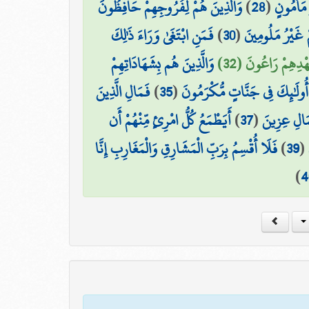
وَالَّذِينَ هُمْ لِفُرُوجِهِمْ حَافِظُونَ
)
28
(
 مَأْمُونٍ
فَمَنِ ابْتَغَىٰ وَرَاءَ ذَٰلِكَ
)
30
(
مْ غَيْرُ مَلُومِينَ
عَهْدِهِمْ رَاعُونَ (32
وَالَّذِينَ هُم بِشَهَادَاتِهِمْ
فَمَالِ الَّذِينَ
)
35
(
أُولَٰئِكَ فِي جَنَّاتٍ مُّكْرَمُونَ
أَيَطْمَعُ كُلُّ امْرِئٍ مِّنْهُمْ أَن
)
37
(
مَالِ عِزِينَ
فَلَا أُقْسِمُ بِرَبِّ الْمَشَارِقِ وَالْمَغَارِبِ إِنَّا
)
39
(
)
4