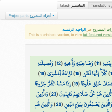
tafasir
التفاسيــر
Translations
Project parts
أجزاء المشروع
زات المشروع
عبر
الواجهة الرئيسية
This is a printable version, to view
full-featured versi
وَفَصِيلَتِهِ
)
12
(
وَصَاحِبَتِهِ وَأَخِيهِ
)
11
(
ِبَنِيهِ
)
16
(
نَزَّاعَةً لِّلشَّوَىٰ
)
15
(
كَلَّا ۖ إِنَّهَا لَظَىٰ
)
إِذَا مَسَّهُ الشَّرُّ جَزُوعًا
)
19
(
۞ سَانَ خُلِقَ هَلُوعًا
وَالَّذِينَ
)
23
(
لَّذِينَ هُمْ عَلَىٰ صَلَاتِهِمْ دَائِمُونَ
وَالَّذِينَ هُم
)
26
(
َالَّذِينَ يُصَدِّقُونَ بِيَوْمِ الدِّينِ