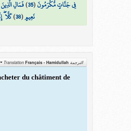
فَمَالِ الَّذِين
)
35
(
فِي جَنَّاتٍ مُّكْرَمُونَ
كَلَّا ۖ إ
)
38
(
نَعِيمٍ
Français - Hamidullah
الترجمة Translation
racheter du châtiment de