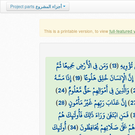
Project parts
أجزاء المشروع
This is a printable version, to view
full-featured 
وَمَن فِي الْأَرْضِ جَمِيعًا ثُمَّ
)
13
(
 تُؤْوِيهِ
إِذَا مَسَّهُ
)
19
(
۞ َّ الْإِنسَانَ خُلِقَ هَلُوعًا
)
24
(
وَالَّذِينَ فِي أَمْوَالِهِمْ حَقٌّ مَّعْلُومٌ
)
)
28
(
إِنَّ عَذَابَ رَبِّهِمْ غَيْرُ مَأْمُونٍ
)
2
فَمَنِ ابْتَغَىٰ وَرَاءَ ذَٰلِكَ فَأُولَٰئِكَ هُمُ
)
أُولَٰئِكَ
)
34
(
 هُمْ عَلَىٰ صَلَاتِهِمْ يُحَافِظُونَ