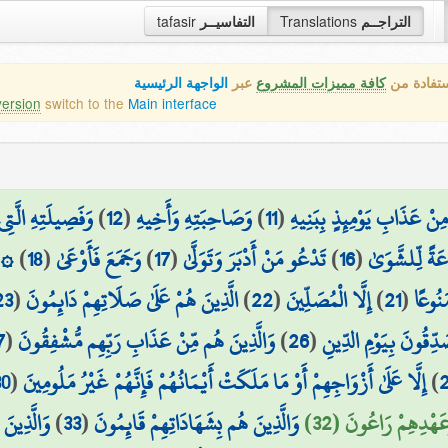
tafasir
التفاسيــر
Translations
التراجــم
ستفادة من
كافة مميزات المشروع
عبر
الواجهة الرئيسية
version
switch to the
Main interface
وَفَصِيلَتِهِ الَّتِي
)
12
(
وَصَاحِبَتِهِ وَأَخِيهِ
)
11
(
 مِنْ عَذَابِ يَوْمِئِذٍ بِبَنِيهِ
إِن
)
18
(
وَجَمَعَ فَأَوْعَىٰ
)
17
(
تَدْعُو مَنْ أَدْبَرَ وَتَوَلَّىٰ
)
16
(
اعَةً لِّلشَّوَىٰ
23
(
الَّذِينَ هُمْ عَلَىٰ صَلَاتِهِمْ دَائِمُونَ
)
22
(
إِلَّا الْمُصَلِّينَ
)
21
(
َنُوعًا
7
(
وَالَّذِينَ هُم مِّنْ عَذَابِ رَبِّهِم مُّشْفِقُونَ
)
26
(
َدِّقُونَ بِيَوْمِ الدِّينِ
30
(
إِلَّا عَلَىٰ أَزْوَاجِهِمْ أَوْ مَا مَلَكَتْ أَيْمَانُهُمْ فَإِنَّهُمْ غَيْرُ مَلُومِينَ
)
وَالَّذِينَ
)
33
(
وَالَّذِينَ هُم بِشَهَادَاتِهِمْ قَائِمُونَ
وَعَهْدِهِمْ رَاعُونَ (32