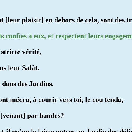
 [leur plaisir] en dehors de cela, sont des t
ôts confiés à eux, et respectent leurs engag
stricte vérité,
ns leur Salât.
 dans des Jardins.
nt mécru, à courir vers toi, le cou tendu,
, [venant] par bandes?
-il qu'on le laisse entrer au Jardin des déli