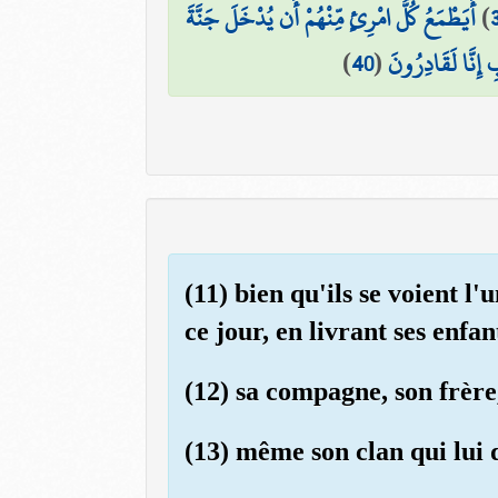
أَيَطْمَعُ كُلُّ امْرِئٍ مِّنْهُمْ أَن يُدْخَلَ جَنَّةَ
)
)
40
(
 إِنَّا لَقَادِرُونَ
(11) bien qu'ils se voient l
ce jour, en livrant ses enfan
(12) sa compagne, son frère
(13) même son clan qui lui d