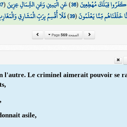
37
(
عَنِ الْيَمِينِ وَعَنِ الشِّمَالِ عِزِينَ
)
36
(
َ كَفَرُوا قِبَلَكَ مُهْطِعِينَ
فَلَا أُقْسِمُ بِرَبِّ الْمَشَارِقِ وَالْمَغَارِبِ
)
39
(
ِنَّا خَلَقْنَاهُم مِّمَّا يَعْلَمُونَ
569
الصفحة Page
'un l'autre. Le criminel aimerait pouvoir se 
ts,
,
onnait asile,