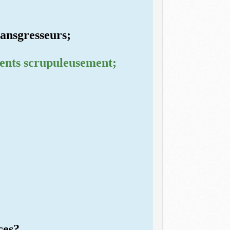
ransgresseurs;
ements scrupuleusement;
ces?