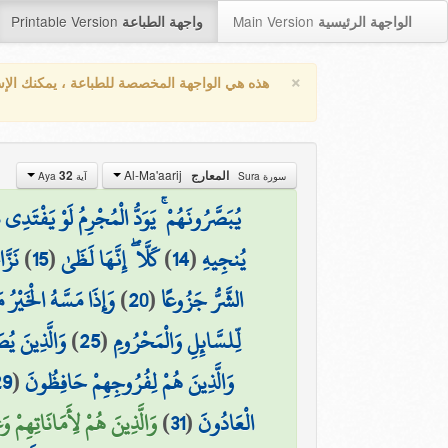
Printable Version
Main Version
الواجهة الرئيسية
واجهة الطباعة
×
هذه هي الواجهة المخصصة للطباعة ، يمكنك الإ
Al-Ma'aarij
32
المعارج
سورة Sura
آية Aya
يُبَصَّرُونَهُمْ ۚ يَوَدُّ الْمُجْرِمُ لَوْ يَفْتَدِي
نَزَّ
)
15
(
كَلَّا ۖ إِنَّهَا لَظَىٰ
)
14
(
يُنجِيهِ
وَإِذَا مَسَّهُ الْخَيْرُ م
)
20
(
الشَّرُّ جَزُوعًا
وَالَّذِينَ يُص
)
25
(
لِّلسَّائِلِ وَالْمَحْرُومِ
29
(
وَالَّذِينَ هُمْ لِفُرُوجِهِمْ حَافِظُونَ
وَالَّذِينَ هُمْ لِأَمَانَاتِهِمْ )
)
31
(
الْعَادُونَ