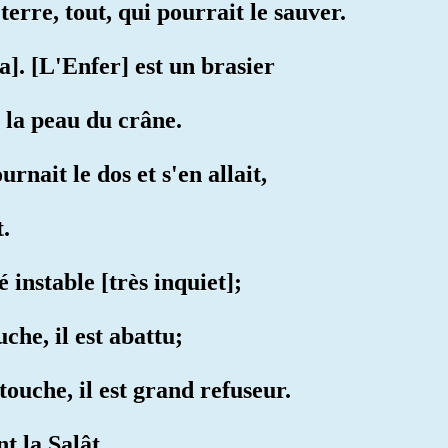
 terre, tout, qui pourrait le sauver.
a]. [L'Enfer] est un brasier
 la peau du crâne.
urnait le dos et s'en allait,
t.
 instable [très inquiet];
che, il est abattu;
touche, il est grand refuseur.
t la Salât