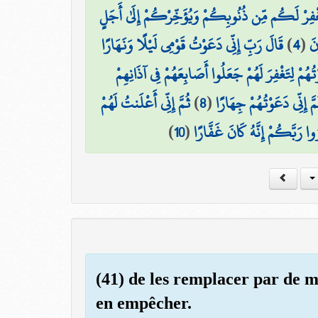
ْفِرْ لَكُم مِّن ذُنُوبِكُمْ وَيُؤَخِّرْكُمْ إِلَىٰ أَجَلٍ
قَالَ رَبِّ إِنِّي دَعَوْتُ قَوْمِي لَيْلًا وَنَهَارًا
)
4
(
نَ
وْتُهُمْ لِتَغْفِرَ لَهُمْ جَعَلُوا أَصَابِعَهُمْ فِي آذَانِهِمْ
ثُمَّ إِنِّي أَعْلَنتُ لَهُمْ
)
8
(
مَّ إِنِّي دَعَوْتُهُمْ جِهَارًا
)
10
(
وا رَبَّكُمْ إِنَّهُ كَانَ غَفَّارًا
(41) de les remplacer par de m
en empêcher.