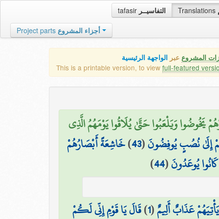
tafasir
التفاسيــر
Translations
Project parts
أجزاء المشروع
زات المشروع
عبر
الواجهة الرئيسية
This is a printable version, to view
full-featured versi
ْهُمْ يَخُوضُوا وَيَلْعَبُوا حَتَّىٰ يُلَاقُوا يَوْمَهُمُ الَّذِي
خَاشِعَةً أَبْصَارُهُمْ
)
43
(
ُمْ إِلَىٰ نُصُبٍ يُوفِضُونَ
)
44
(
ِي كَانُوا يُوعَدُونَ
قَالَ يَا قَوْمِ إِنِّي لَكُمْ
)
1
(
َأْتِيَهُمْ عَذَابٌ أَلِيمٌ