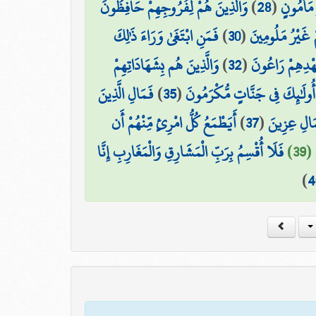
وَالَّذِينَ هُمْ لِفُرُوجِهِمْ حَافِظُونَ
)
28
(
 مَأْمُونٍ
فَمَنِ ابْتَغَىٰ وَرَاءَ ذَٰلِكَ
)
30
(
مْ غَيْرُ مَلُومِينَ
وَالَّذِينَ هُم بِشَهَادَاتِهِمْ
)
32
(
عَهْدِهِمْ رَاعُونَ
فَمَالِ الَّذِينَ
)
35
(
أُولَٰئِكَ فِي جَنَّاتٍ مُّكْرَمُونَ
أَيَطْمَعُ كُلُّ امْرِئٍ مِّنْهُمْ أَن
)
37
(
مَالِ عِزِينَ
(39
فَلَا أُقْسِمُ بِرَبِّ الْمَشَارِقِ وَالْمَغَارِبِ إِنَّا
)
4