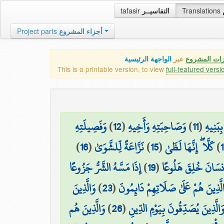
tafasir
التفاسيــر
Translations
Project parts
أجزاء المشروع
زات المشروع
عبر
الواجهة الرئيسية
This is a printable version, to view
full-featured versi
وَفَصِيلَتِهِ
)
12
(
وَصَاحِبَتِهِ وَأَخِيهِ
)
11
(
ِبَنِيهِ
)
16
(
نَزَّاعَةً لِّلشَّوَىٰ
)
15
(
كَلَّا ۖ إِنَّهَا لَظَىٰ
)
إِذَا مَسَّهُ الشَّرُّ جَزُوعًا
)
19
(
۞ سَانَ خُلِقَ هَلُوعًا
وَالَّذِينَ
)
23
(
لَّذِينَ هُمْ عَلَىٰ صَلَاتِهِمْ دَائِمُونَ
وَالَّذِينَ هُم
)
26
(
َالَّذِينَ يُصَدِّقُونَ بِيَوْمِ الدِّينِ