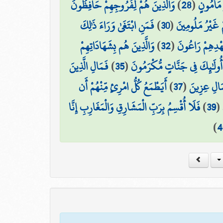
وَالَّذِينَ هُمْ لِفُرُوجِهِمْ حَافِظُونَ
)
28
(
 مَأْمُونٍ
فَمَنِ ابْتَغَىٰ وَرَاءَ ذَٰلِكَ
)
30
(
مْ غَيْرُ مَلُومِينَ
وَالَّذِينَ هُم بِشَهَادَاتِهِمْ
)
32
(
عَهْدِهِمْ رَاعُونَ
فَمَالِ الَّذِينَ
)
35
(
أُولَٰئِكَ فِي جَنَّاتٍ مُّكْرَمُونَ
أَيَطْمَعُ كُلُّ امْرِئٍ مِّنْهُمْ أَن
)
37
(
مَالِ عِزِينَ
فَلَا أُقْسِمُ بِرَبِّ الْمَشَارِقِ وَالْمَغَارِبِ إِنَّا
)
39
(
)
4