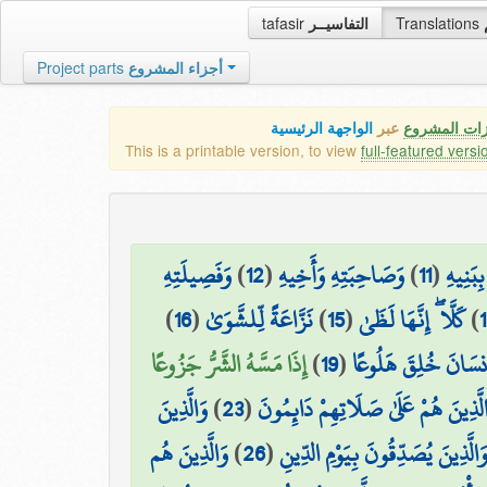
tafasir
التفاسيــر
Translations
Project parts
أجزاء المشروع
زات المشروع
عبر
الواجهة الرئيسية
This is a printable version, to view
full-featured versi
وَفَصِيلَتِهِ
)
12
(
وَصَاحِبَتِهِ وَأَخِيهِ
)
11
(
ِبَنِيهِ
)
16
(
نَزَّاعَةً لِّلشَّوَىٰ
)
15
(
كَلَّا ۖ إِنَّهَا لَظَىٰ
)
إِذَا مَسَّهُ الشَّرُّ جَزُوعًا
)
19
(
۞ سَانَ خُلِقَ هَلُوعًا
وَالَّذِينَ
)
23
(
لَّذِينَ هُمْ عَلَىٰ صَلَاتِهِمْ دَائِمُونَ
وَالَّذِينَ هُم
)
26
(
َالَّذِينَ يُصَدِّقُونَ بِيَوْمِ الدِّينِ