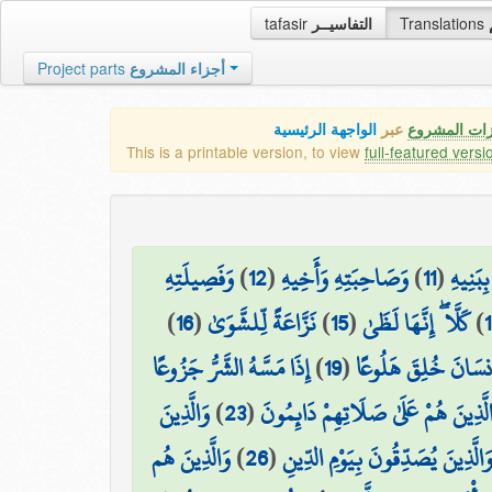
tafasir
التفاسيــر
Translations
Project parts
أجزاء المشروع
زات المشروع
عبر
الواجهة الرئيسية
This is a printable version, to view
full-featured versi
وَفَصِيلَتِهِ
)
12
(
وَصَاحِبَتِهِ وَأَخِيهِ
)
11
(
ِبَنِيهِ
)
16
(
نَزَّاعَةً لِّلشَّوَىٰ
)
15
(
كَلَّا ۖ إِنَّهَا لَظَىٰ
)
إِذَا مَسَّهُ الشَّرُّ جَزُوعًا
)
19
(
۞ سَانَ خُلِقَ هَلُوعًا
وَالَّذِينَ
)
23
(
لَّذِينَ هُمْ عَلَىٰ صَلَاتِهِمْ دَائِمُونَ
وَالَّذِينَ هُم
)
26
(
َالَّذِينَ يُصَدِّقُونَ بِيَوْمِ الدِّينِ