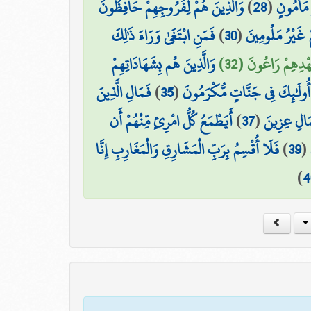
وَالَّذِينَ هُمْ لِفُرُوجِهِمْ حَافِظُونَ
)
28
(
 مَأْمُونٍ
فَمَنِ ابْتَغَىٰ وَرَاءَ ذَٰلِكَ
)
30
(
مْ غَيْرُ مَلُومِينَ
عَهْدِهِمْ رَاعُونَ (32
وَالَّذِينَ هُم بِشَهَادَاتِهِمْ
فَمَالِ الَّذِينَ
)
35
(
أُولَٰئِكَ فِي جَنَّاتٍ مُّكْرَمُونَ
أَيَطْمَعُ كُلُّ امْرِئٍ مِّنْهُمْ أَن
)
37
(
مَالِ عِزِينَ
فَلَا أُقْسِمُ بِرَبِّ الْمَشَارِقِ وَالْمَغَارِبِ إِنَّا
)
39
(
)
4