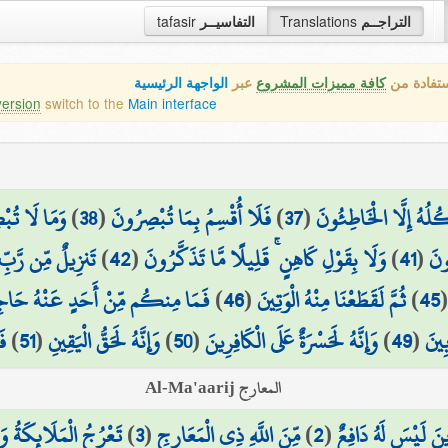
tafasir
التفاسيــر
Translations
التراجــم
ستفادة من
كافة مميزات المشروع
عبر
الواجهة الرئيسية
version
switch to the
Main interface
وَمَا لَا تُب
)
38
(
فَلَا أُقْسِمُ بِمَا تُبْصِرُونَ
)
37
(
كُلُهُ إِلَّا الْخَاطِئُونَ
تَنزِيلٌ مِّن رَّبِّ 
)
42
(
وَلَا بِقَوْلِ كَاهِنٍ ۚ قَلِيلًا مَّا تَذَكَّرُونَ
)
41
(
ُونَ
فَمَا مِنكُم مِّنْ أَحَدٍ عَنْهُ حَاجِ
)
46
(
ثُمَّ لَقَطَعْنَا مِنْهُ الْوَتِينَ
)
45
فَ
)
51
(
وَإِنَّهُ لَحَقُّ الْيَقِينِ
)
50
(
وَإِنَّهُ لَحَسْرَةٌ عَلَى الْكَافِرِينَ
)
49
(
ِينَ
المعارج Al-Ma'aarij
تَعْرُجُ الْمَلَائِكَةُ وَا
)
3
(
مِّنَ اللَّهِ ذِي الْمَعَارِجِ
)
2
(
ِينَ لَيْسَ لَهُ دَافِعٌ