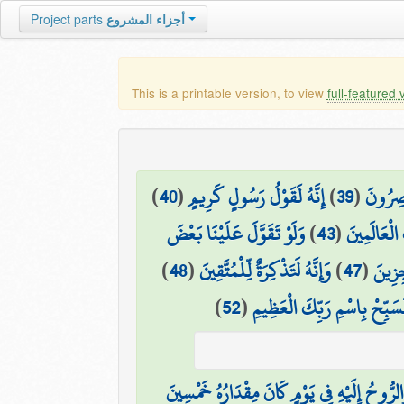
Project parts
أجزاء المشروع
This is a printable version, to view
full-featured 
)
40
(
إِنَّهُ لَقَوْلُ رَسُولٍ كَرِيمٍ
)
39
(
ْصِرُونَ
وَلَوْ تَقَوَّلَ عَلَيْنَا بَعْضَ
)
43
(
الْعَالَمِينَ
)
48
(
وَإِنَّهُ لَتَذْكِرَةٌ لِّلْمُتَّقِينَ
)
47
(
زِينَ
)
52
(
سَبِّحْ بِاسْمِ رَبِّكَ الْعَظِيمِ
لرُّوحُ إِلَيْهِ فِي يَوْمٍ كَانَ مِقْدَارُهُ خَمْسِينَ