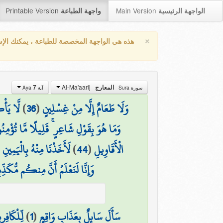
Printable Version
Main Version
الواجهة الرئيسية
واجهة الطباعة
×
هذه هي الواجهة المخصصة للطباعة ، يمكنك الإ
Al-Ma'aarij
7
المعارج
سورة Sura
آية Aya
لَّا يَأْ
)
36
(
وَلَا طَعَامٌ إِلَّا مِنْ غِسْلِينٍ
وَمَا هُوَ بِقَوْلِ شَاعِرٍ ۚ قَلِيلًا مَّا تُؤْمِن
(
لَأَخَذْنَا مِنْهُ بِالْيَمِينِ
)
44
(
الْأَقَاوِيلِ
وَإِنَّا لَنَعْلَمُ أَنَّ مِنكُم مُّكَذِّب
لِّلْكَافِر
)
1
(
سَأَلَ سَائِلٌ بِعَذَابٍ وَاقِعٍ