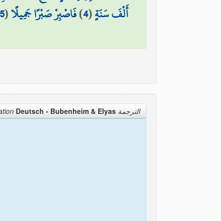
5
(
فَاصْبِرْ صَبْرًا جَمِيلًا
)
4
(
أَلْفَ سَنَةٍ
Deutsch - Bubenheim & Elyas
الترجمة Translation