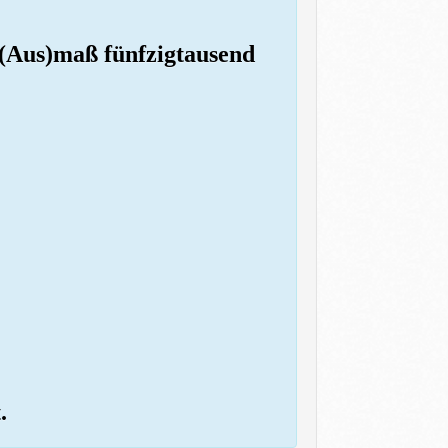
n (Aus)maß fünfzigtausend
.