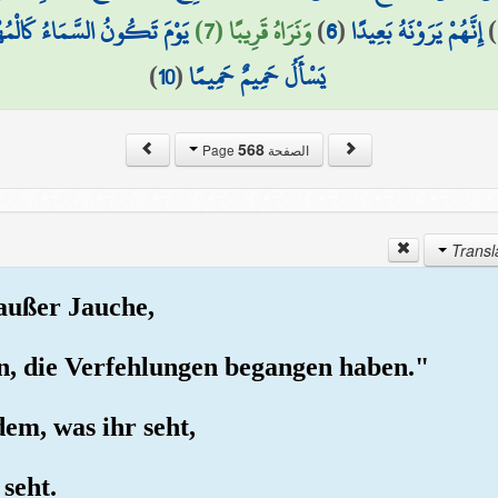
يَوْمَ تَكُونُ السَّمَاءُ كَالْمُه
وَنَرَاهُ قَرِيبًا (7)
)
6
(
إِنَّهُمْ يَرَوْنَهُ بَعِيدًا
)
)
10
(
يَسْأَلُ حَمِيمٌ حَمِيمًا
568
الصفحة Page
 außer Jauche,
en, die Verfehlungen begangen haben."
dem, was ihr seht,
 seht.