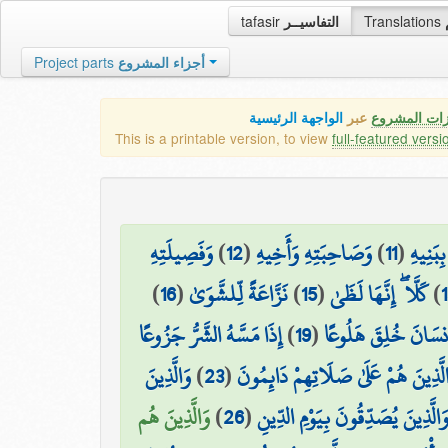
tafasir
التفاسيــر
Translations
Project parts
أجزاء المشروع
زات المشروع
عبر
الواجهة الرئيسية
This is a printable version, to view
full-featured versi
وَفَصِيلَتِهِ
)
12
(
وَصَاحِبَتِهِ وَأَخِيهِ
)
11
(
ِبَنِيهِ
)
16
(
نَزَّاعَةً لِّلشَّوَىٰ
)
15
(
كَلَّا ۖ إِنَّهَا لَظَىٰ
)
إِذَا مَسَّهُ الشَّرُّ جَزُوعًا
)
19
(
۞ سَانَ خُلِقَ هَلُوعًا
وَالَّذِينَ
)
23
(
لَّذِينَ هُمْ عَلَىٰ صَلَاتِهِمْ دَائِمُونَ
وَالَّذِينَ هُم
)
26
(
َالَّذِينَ يُصَدِّقُونَ بِيَوْمِ الدِّينِ