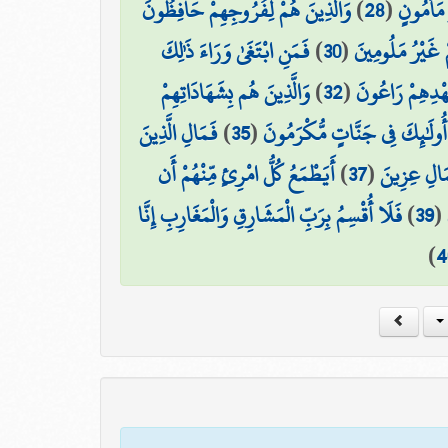
وَالَّذِينَ هُمْ لِفُرُوجِهِمْ حَافِظُونَ
)
28
(
 مَأْمُونٍ
فَمَنِ ابْتَغَىٰ وَرَاءَ ذَٰلِكَ
)
30
(
مْ غَيْرُ مَلُومِينَ
وَالَّذِينَ هُم بِشَهَادَاتِهِمْ
)
32
(
عَهْدِهِمْ رَاعُونَ
فَمَالِ الَّذِينَ
)
35
(
أُولَٰئِكَ فِي جَنَّاتٍ مُّكْرَمُونَ
أَيَطْمَعُ كُلُّ امْرِئٍ مِّنْهُمْ أَن
)
37
(
مَالِ عِزِينَ
فَلَا أُقْسِمُ بِرَبِّ الْمَشَارِقِ وَالْمَغَارِبِ إِنَّا
)
39
(
)
4