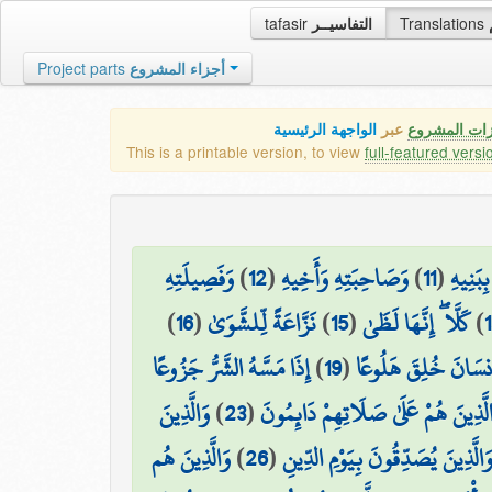
tafasir
التفاسيــر
Translations
Project parts
أجزاء المشروع
زات المشروع
عبر
الواجهة الرئيسية
This is a printable version, to view
full-featured versi
وَفَصِيلَتِهِ
)
12
(
وَصَاحِبَتِهِ وَأَخِيهِ
)
11
(
ِبَنِيهِ
)
16
(
نَزَّاعَةً لِّلشَّوَىٰ
)
15
(
كَلَّا ۖ إِنَّهَا لَظَىٰ
)
إِذَا مَسَّهُ الشَّرُّ جَزُوعًا
)
19
(
۞ سَانَ خُلِقَ هَلُوعًا
وَالَّذِينَ
)
23
(
لَّذِينَ هُمْ عَلَىٰ صَلَاتِهِمْ دَائِمُونَ
وَالَّذِينَ هُم
)
26
(
َالَّذِينَ يُصَدِّقُونَ بِيَوْمِ الدِّينِ