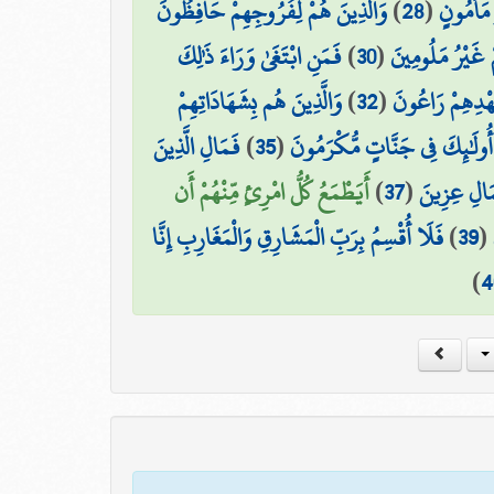
وَالَّذِينَ هُمْ لِفُرُوجِهِمْ حَافِظُونَ
)
28
(
 مَأْمُونٍ
فَمَنِ ابْتَغَىٰ وَرَاءَ ذَٰلِكَ
)
30
(
مْ غَيْرُ مَلُومِينَ
وَالَّذِينَ هُم بِشَهَادَاتِهِمْ
)
32
(
عَهْدِهِمْ رَاعُونَ
فَمَالِ الَّذِينَ
)
35
(
أُولَٰئِكَ فِي جَنَّاتٍ مُّكْرَمُونَ
أَيَطْمَعُ كُلُّ امْرِئٍ مِّنْهُمْ أَن
)
37
(
مَالِ عِزِينَ
فَلَا أُقْسِمُ بِرَبِّ الْمَشَارِقِ وَالْمَغَارِبِ إِنَّا
)
39
(
)
4