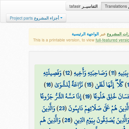
tafasir
التفاسيــر
Translations
Project parts
أجزاء المشروع
زات المشروع
عبر
الواجهة الرئيسية
This is a printable version, to view
full-featured versi
وَفَصِيلَتِهِ
)
12
(
وَصَاحِبَتِهِ وَأَخِيهِ
)
11
(
ِبَنِيهِ
)
16
(
نَزَّاعَةً لِّلشَّوَىٰ
)
15
(
كَلَّا ۖ إِنَّهَا لَظَىٰ
)
إِذَا مَسَّهُ الشَّرُّ جَزُوعًا
)
19
(
۞ سَانَ خُلِقَ هَلُوعًا
وَالَّذِينَ
)
23
(
لَّذِينَ هُمْ عَلَىٰ صَلَاتِهِمْ دَائِمُونَ
وَالَّذِينَ هُم
)
26
(
َالَّذِينَ يُصَدِّقُونَ بِيَوْمِ الدِّينِ