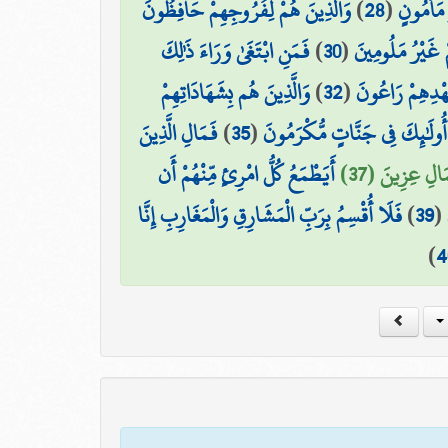
وَالَّذِينَ هُمْ لِفُرُوجِهِمْ حَافِظُونَ
)
28
(
 مَأْمُونٍ
فَمَنِ ابْتَغَىٰ وَرَاءَ ذَٰلِكَ
)
30
(
مْ غَيْرُ مَلُومِينَ
وَالَّذِينَ هُم بِشَهَادَاتِهِمْ
)
32
(
عَهْدِهِمْ رَاعُونَ
فَمَالِ الَّذِينَ
)
35
(
أُولَٰئِكَ فِي جَنَّاتٍ مُّكْرَمُونَ
َالِ عِزِينَ (37
أَيَطْمَعُ كُلُّ امْرِئٍ مِّنْهُمْ أَن
فَلَا أُقْسِمُ بِرَبِّ الْمَشَارِقِ وَالْمَغَارِبِ إِنَّا
)
39
(
)
4