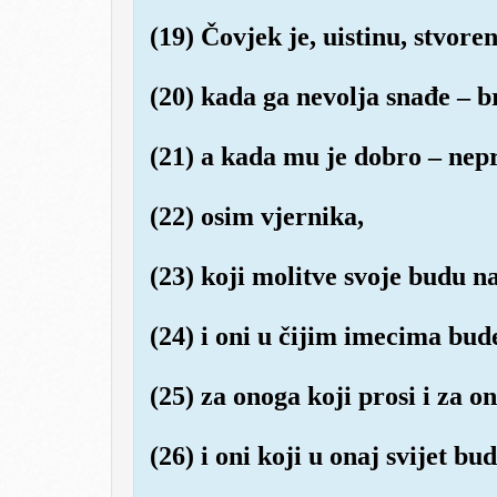
(19) Čovjek je, uistinu, stvor
(20) kada ga nevolja snađe – br
(21) a kada mu je dobro – nepr
(22) osim vjernika,
(23) koji molitve svoje budu na
(24) i oni u čijim imecima bud
(25) za onoga koji prosi i za on
(26) i oni koji u onaj svijet bu