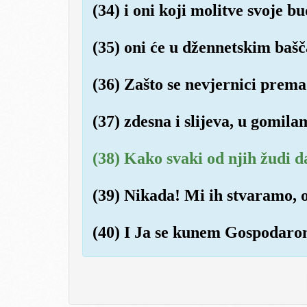
(34) i oni koji molitve svoje b
(35) oni će u džennetskim bašč
(36) Zašto se nevjernici prema
(37) zdesna i slijeva, u gomila
(38) Kako svaki od njih žudi 
(39) Nikada! Mi ih stvaramo, o
(40) I Ja se kunem Gospodaro