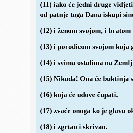
(11) iako će jedni druge vidjet
od patnje toga Dana iskupi si
(12) i ženom svojom, i bratom 
(13) i porodicom svojom koja ga
(14) i svima ostalima na Zemlj
(15) Nikada! Ona će buktinja 
(16) koja će udove čupati,
(17) zvaće onoga ko je glavu o
(18) i zgrtao i skrivao.