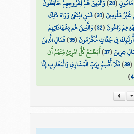
وَالَّذِينَ هُمْ لِفُرُوجِهِمْ حَافِظُونَ
)
28
(
 مَأْمُونٍ
فَمَنِ ابْتَغَىٰ وَرَاءَ ذَٰلِكَ
)
30
(
مْ غَيْرُ مَلُومِينَ
وَالَّذِينَ هُم بِشَهَادَاتِهِمْ
)
32
(
عَهْدِهِمْ رَاعُونَ
فَمَالِ الَّذِينَ
)
35
(
أُولَٰئِكَ فِي جَنَّاتٍ مُّكْرَمُونَ
أَيَطْمَعُ كُلُّ امْرِئٍ مِّنْهُمْ أَن
)
37
(
مَالِ عِزِينَ
فَلَا أُقْسِمُ بِرَبِّ الْمَشَارِقِ وَالْمَغَارِبِ إِنَّا
)
39
(
)
4