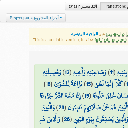
tafasir
التفاسيــر
Translations
Project parts
أجزاء المشروع
زات المشروع
عبر
الواجهة الرئيسية
This is a printable version, to view
full-featured versi
وَفَصِيلَتِهِ
)
12
(
وَصَاحِبَتِهِ وَأَخِيهِ
)
11
(
ِبَنِيهِ
)
16
(
نَزَّاعَةً لِّلشَّوَىٰ
)
15
(
كَلَّا ۖ إِنَّهَا لَظَىٰ
)
إِذَا مَسَّهُ الشَّرُّ جَزُوعًا
)
19
(
۞ سَانَ خُلِقَ هَلُوعًا
وَالَّذِينَ
)
23
(
لَّذِينَ هُمْ عَلَىٰ صَلَاتِهِمْ دَائِمُونَ
وَالَّذِينَ هُم
)
26
(
َالَّذِينَ يُصَدِّقُونَ بِيَوْمِ الدِّينِ