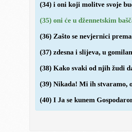
(34) i oni koji molitve svoje b
(35) oni će u džennetskim bašč
(36) Zašto se nevjernici prema
(37) zdesna i slijeva, u gomila
(38) Kako svaki od njih žudi 
(39) Nikada! Mi ih stvaramo, o
(40) I Ja se kunem Gospodaro