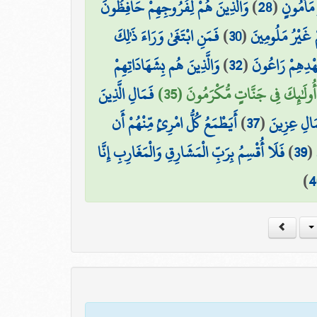
وَالَّذِينَ هُمْ لِفُرُوجِهِمْ حَافِظُونَ
)
28
(
 مَأْمُونٍ
فَمَنِ ابْتَغَىٰ وَرَاءَ ذَٰلِكَ
)
30
(
مْ غَيْرُ مَلُومِينَ
وَالَّذِينَ هُم بِشَهَادَاتِهِمْ
)
32
(
عَهْدِهِمْ رَاعُونَ
أُولَٰئِكَ فِي جَنَّاتٍ مُّكْرَمُونَ (35)
فَمَالِ الَّذِينَ
أَيَطْمَعُ كُلُّ امْرِئٍ مِّنْهُمْ أَن
)
37
(
مَالِ عِزِينَ
فَلَا أُقْسِمُ بِرَبِّ الْمَشَارِقِ وَالْمَغَارِبِ إِنَّا
)
39
(
)
4