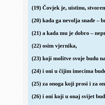
(19) Čovjek je, uistinu, stvor
(20) kada ga nevolja snađe – br
(21) a kada mu je dobro – nepr
(22) osim vjernika,
(23) koji molitve svoje budu na
(24) i oni u čijim imecima bud
(25) za onoga koji prosi i za on
(26) i oni koji u onaj svijet bu