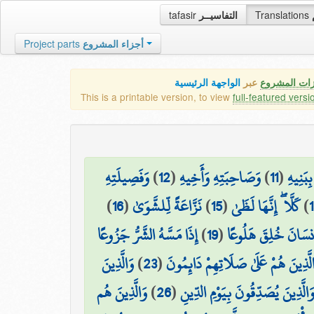
tafasir
التفاسيــر
Translations
Project parts
أجزاء المشروع
زات المشروع
عبر
الواجهة الرئيسية
This is a printable version, to view
full-featured versi
وَفَصِيلَتِهِ
)
12
(
وَصَاحِبَتِهِ وَأَخِيهِ
)
11
(
ِبَنِيهِ
)
16
(
نَزَّاعَةً لِّلشَّوَىٰ
)
15
(
كَلَّا ۖ إِنَّهَا لَظَىٰ
)
إِذَا مَسَّهُ الشَّرُّ جَزُوعًا
)
19
(
۞ سَانَ خُلِقَ هَلُوعًا
وَالَّذِينَ
)
23
(
لَّذِينَ هُمْ عَلَىٰ صَلَاتِهِمْ دَائِمُونَ
وَالَّذِينَ هُم
)
26
(
َالَّذِينَ يُصَدِّقُونَ بِيَوْمِ الدِّينِ