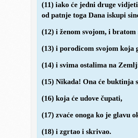
(11) iako će jedni druge vidjet
od patnje toga Dana iskupi si
(12) i ženom svojom, i bratom 
(13) i porodicom svojom koja ga
(14) i svima ostalima na Zemlj
(15) Nikada! Ona će buktinja 
(16) koja će udove čupati,
(17) zvaće onoga ko je glavu o
(18) i zgrtao i skrivao.