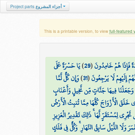
Project parts
أجزاء المشروع
This is a printable version, to view
full-featured 
يَا حَسْرَةً عَلَى
)
29
(
ةً فَإِذَا هُمْ خَامِدُونَ
وَإِن كُلٌّ لَّمَّا
)
31
(
هُمْ إِلَيْهِمْ لَا يَرْجِعُونَ
وَجَعَلْنَا فِيهَا جَنَّاتٍ مِّن نَّخِيلٍ وَأَعْنَابٍ
ي خَلَقَ الْأَزْوَاجَ كُلَّهَا مِمَّا تُنبِتُ الْأَرْضُ
َجْرِي لِمُسْتَقَرٍّ لَّهَا ۚ ذَٰلِكَ تَقْدِيرُ الْعَزِيزِ
رَ وَلَا اللَّيْلُ سَابِقُ النَّهَارِ ۚ وَكُلٌّ فِي فَلَكٍ