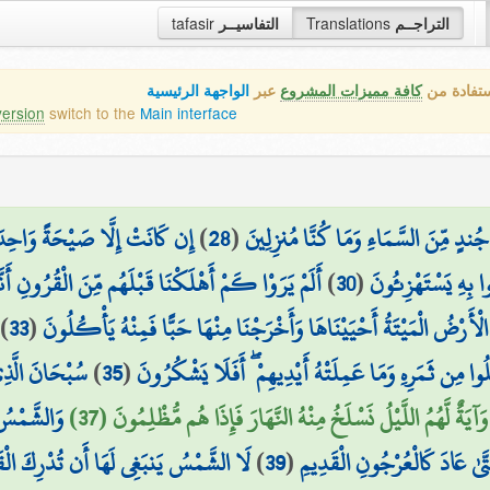
tafasir
التفاسيــر
Translations
التراجــم
ستفادة من
كافة مميزات المشروع
عبر
الواجهة الرئيسية
version
switch to the
Main interface
إِن كَانَتْ إِلَّا صَيْحَةً وَاحِدَ
)
28
(
۞ ندٍ مِّنَ السَّمَاءِ وَمَا كُنَّا مُنزِلِينَ
أَلَمْ يَرَوْا كَمْ أَهْلَكْنَا قَبْلَهُم مِّنَ الْقُرُونِ أَنَّ
)
30
(
ُوا بِهِ يَسْتَهْزِئُونَ
)
33
(
ُ الْأَرْضُ الْمَيْتَةُ أَحْيَيْنَاهَا وَأَخْرَجْنَا مِنْهَا حَبًّا فَمِنْهُ يَأْكُلُونَ
سُبْحَانَ الَّذِ
)
35
(
وا مِن ثَمَرِهِ وَمَا عَمِلَتْهُ أَيْدِيهِمْ ۖ أَفَلَا يَشْكُرُونَ
وَآيَةٌ لَّهُمُ اللَّيْلُ نَسْلَخُ مِنْهُ النَّهَارَ فَإِذَا هُم مُّظْلِمُونَ (37)
وَالشَّمْسُ ت
لَا الشَّمْسُ يَنبَغِي لَهَا أَن تُدْرِكَ الْقَمَ
)
39
(
تَّىٰ عَادَ كَالْعُرْجُونِ الْقَدِيمِ