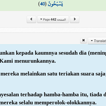
)
40
(
يَسْبَحُونَ
442
الصفحة Page
unkan kepada kaumnya sesudah dia (menin
ak Kami menurunkannya.
s mereka melainkan satu teriakan suara saj
nyesalan terhadap hamba-hamba itu, tiada 
mereka selalu memperolok-olokkannya.