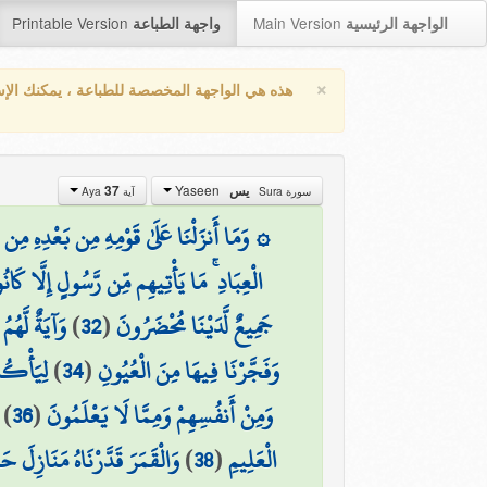
Printable Version
Main Version
الواجهة الرئيسية
واجهة الطباعة
×
هذه هي الواجهة المخصصة للطباعة ، يمكنك الإ
Yaseen
37
يس
سورة Sura
آية Aya
وَمَا أَنزَلْنَا عَلَىٰ قَوْمِهِ مِن بَعْدِهِ مِن جُ
الْعِبَادِ ۚ مَا يَأْتِيهِم مِّن رَّسُولٍ إِلَّا كَان
وَآيَةٌ لَّهُم
)
32
(
جَمِيعٌ لَّدَيْنَا مُحْضَرُونَ
لِيَأْكُلُ
)
34
(
وَفَجَّرْنَا فِيهَا مِنَ الْعُيُونِ
)
36
(
وَمِنْ أَنفُسِهِمْ وَمِمَّا لَا يَعْلَمُونَ
وَالْقَمَرَ قَدَّرْنَاهُ مَنَازِلَ حَ
)
38
(
الْعَلِيمِ