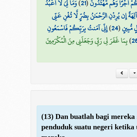
وَمَا لِيَ لَا أَعْبُدُ
)
21
(
كُمْ أَجْرًا وَهُم مُّهْتَدُونَ
آلِهَةً إِن يُرِدْنِ الرَّحْمَٰنُ بِضُرٍّ لَّا تُغْنِ عَنِّي
إِنِّي آمَنتُ بِرَبِّكُمْ فَاسْمَعُونِ
)
24
(
ٍ مُّبِينٍ
بِمَا غَفَرَ لِي رَبِّي وَجَعَلَنِي مِنَ الْمُكْرَمِينَ
)
2
(13) Dan buatlah bagi mereka
penduduk suatu negeri ketika