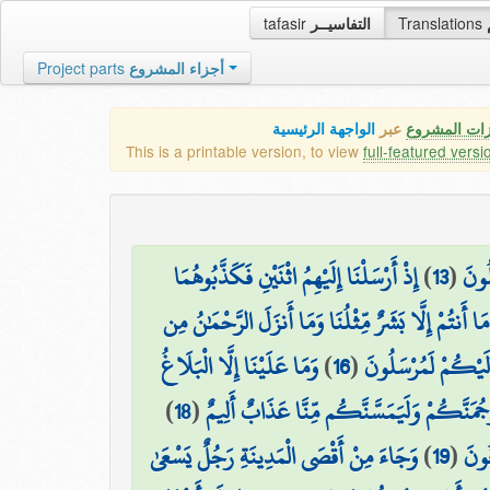
tafasir
التفاسيــر
Translations
Project parts
أجزاء المشروع
زات المشروع
عبر
الواجهة الرئيسية
This is a printable version, to view
full-featured versi
إِذْ أَرْسَلْنَا إِلَيْهِمُ اثْنَيْنِ فَكَذَّبُوهُمَا
)
13
(
لُونَ
مَا أَنتُمْ إِلَّا بَشَرٌ مِّثْلُنَا وَمَا أَنزَلَ الرَّحْمَٰنُ مِن
وَمَا عَلَيْنَا إِلَّا الْبَلَاغُ
)
16
(
ا إِلَيْكُمْ لَمُرْسَلُونَ
)
18
(
نَرْجُمَنَّكُمْ وَلَيَمَسَّنَّكُم مِّنَّا عَذَابٌ أَلِيمٌ
وَجَاءَ مِنْ أَقْصَى الْمَدِينَةِ رَجُلٌ يَسْعَىٰ
)
19
(
ُونَ