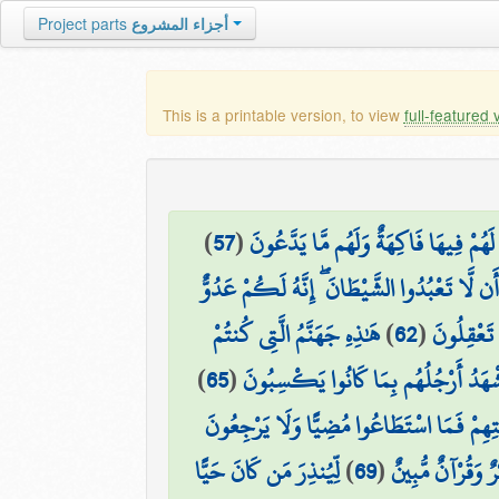
Project parts
أجزاء المشروع
This is a printable version, to view
full-featured 
)
57
(
لَهُمْ فِيهَا فَاكِهَةٌ وَلَهُم مَّا يَدَّعُونَ
۞  لَّا تَعْبُدُوا الشَّيْطَانَ ۖ إِنَّهُ لَكُمْ عَدُوٌّ
هَٰذِهِ جَهَنَّمُ الَّتِي كُنتُمْ
)
62
(
تَعْقِلُونَ
)
65
(
وَتَشْهَدُ أَرْجُلُهُم بِمَا كَانُوا يَكْسِبُونَ
نَتِهِمْ فَمَا اسْتَطَاعُوا مُضِيًّا وَلَا يَرْجِعُونَ
لِّيُنذِرَ مَن كَانَ حَيًّا
)
69
(
رٌ وَقُرْآنٌ مُّبِينٌ