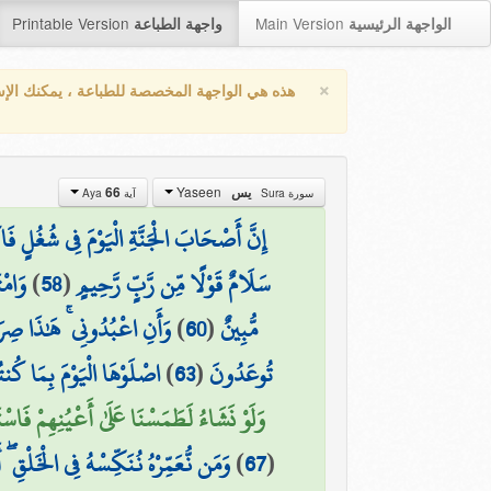
Printable Version
Main Version
الواجهة الرئيسية
واجهة الطباعة
×
هذه هي الواجهة المخصصة للطباعة ، يمكنك الإ
Yaseen
66
يس
سورة Sura
آية Aya
إِنَّ أَصْحَابَ الْجَنَّةِ الْيَوْمَ فِي شُغُلٍ فَ
وَامْت
)
58
(
سَلَامٌ قَوْلًا مِّن رَّبٍّ رَّحِيمٍ
وَأَنِ اعْبُدُونِي ۚ هَٰذَا صِر
)
60
(
مُّبِينٌ
اصْلَوْهَا الْيَوْمَ بِمَا كُ
)
63
(
تُوعَدُونَ
وَلَوْ نَشَاءُ لَطَمَسْنَا عَلَىٰ أَعْيُنِهِمْ فَاسْ)
وَمَن نُّعَمِّرْهُ نُنَكِّسْهُ فِي الْخَلْقِ ۖ 
)
67
(