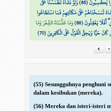
وَلَوْ نَشَاءُ لَطَمَسْنَا عَلَىٰ
)
65
(
انُوا يَكْسِبُونَ
َشَاءُ لَمَسَخْنَاهُمْ عَلَىٰ مَكَانَتِهِمْ فَمَا اسْتَطَاعُوا
وَمَا عَلَّمْنَاهُ الشِّعْرَ وَمَا
)
68
(
ِ ۖ أَفَلَا يَعْقِلُونَ
)
70
(
ن كَانَ حَيًّا وَيَحِقَّ الْقَوْلُ عَلَى الْكَافِرِينَ
(55) Sesungguhnya penghuni s
dalam kesibukan (mereka).
(56) Mereka dan isteri-isteri