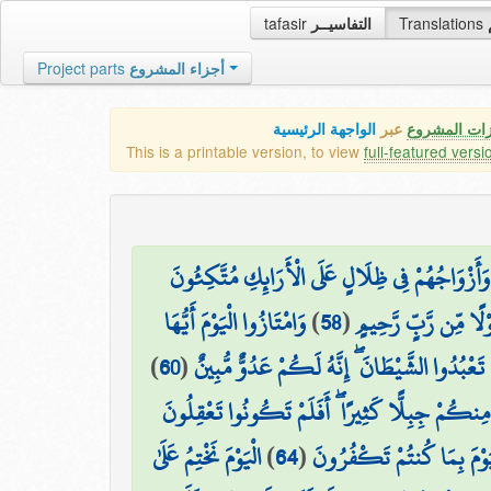
tafasir
التفاسيــر
Translations
Project parts
أجزاء المشروع
زات المشروع
عبر
الواجهة الرئيسية
This is a printable version, to view
full-featured versi
َأَزْوَاجُهُمْ فِي ظِلَالٍ عَلَى الْأَرَائِكِ مُتَّكِئُونَ
وَامْتَازُوا الْيَوْمَ أَيُّهَا
)
58
(
ْلًا مِّن رَّبٍّ رَّحِيمٍ
)
60
(
۞ عْبُدُوا الشَّيْطَانَ ۖ إِنَّهُ لَكُمْ عَدُوٌّ مُّبِينٌ
 مِنكُمْ جِبِلًّا كَثِيرًا ۖ أَفَلَمْ تَكُونُوا تَعْقِلُونَ
الْيَوْمَ نَخْتِمُ عَلَىٰ
)
64
(
َوْمَ بِمَا كُنتُمْ تَكْفُرُونَ