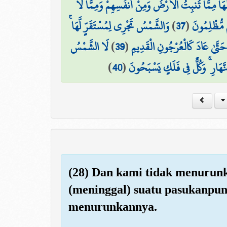
هَا مِمَّا تُنبِتُ الْأَرْضُ وَمِنْ أَنفُسِهِمْ وَمِمَّا لَا
وَالشَّمْسُ تَجْرِي لِمُسْتَقَرٍّ لَّهَا ۚ
)
37
(
ُم مُّظْلِمُونَ
لَا الشَّمْسُ
)
39
(
َ حَتَّىٰ عَادَ كَالْعُرْجُونِ الْقَدِيمِ
)
40
(
نَّهَارِ ۚ وَكُلٌّ فِي فَلَكٍ يَسْبَحُونَ
(28) Dan kami tidak menurun
(meninggal) suatu pasukanpun 
menurunkannya.