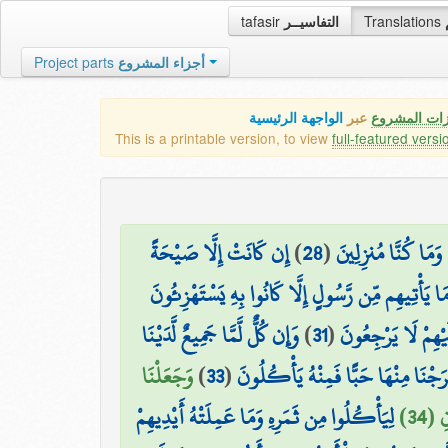
tafasir
التفاسيــر
Translations
Project parts
أجزاء المشروع
زات المشروع
عبر
الواجهة الرئيسية
This is a printable version, to view
full-featured versi
إِن كَانَتْ إِلَّا صَيْحَةً
)
28
(
۞ مَا كُنَّا مُنزِلِينَ
مَا يَأْتِيهِم مِّن رَّسُولٍ إِلَّا كَانُوا بِهِ يَسْتَهْزِئُونَ
وَإِن كُلٌّ لَّمَّا جَمِيعٌ لَّدَيْنَا
)
31
(
َيْهِمْ لَا يَرْجِعُونَ
وَجَعَلْنَا
)
33
(
خْرَجْنَا مِنْهَا حَبًّا فَمِنْهُ يَأْكُلُونَ
 (34
لِيَأْكُلُوا مِن ثَمَرِهِ وَمَا عَمِلَتْهُ أَيْدِيهِمْ