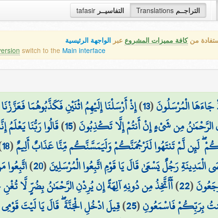
tafasir
التفاسيــر
Translations
التراجــم
ستفادة من
كافة مميزات المشروع
عبر
الواجهة الرئيسية
version
switch to the
Main interface
إِذْ أَرْسَلْنَا إِلَيْهِمُ اثْنَيْنِ فَكَذَّبُوهُمَا فَعَزَّزْن
)
13
(
ْ جَاءَهَا الْمُرْسَلُونَ
قَالُوا رَبُّنَا يَعْلَمُ إِ
)
15
(
نزَلَ الرَّحْمَٰنُ مِن شَيْءٍ إِنْ أَنتُمْ إِلَّا تَكْذِبُونَ
)
18
(
 بِكُمْ ۖ لَئِن لَّمْ تَنتَهُوا لَنَرْجُمَنَّكُمْ وَلَيَمَسَّنَّكُم مِّنَّا عَذَابٌ أَلِيمٌ
اتَّبِعُوا م
)
20
(
ى الْمَدِينَةِ رَجُلٌ يَسْعَىٰ قَالَ يَا قَوْمِ اتَّبِعُوا الْمُرْسَلِينَ
أَأَتَّخِذُ مِن دُونِهِ آلِهَةً إِن يُرِدْنِ الرَّحْمَٰنُ بِضُرٍّ لَّا تُغْ
)
22
(
رْجَعُونَ
قِيلَ ادْخُلِ الْجَنَّةَ ۖ قَالَ يَا لَيْتَ قَوْمِي
)
25
(
َنتُ بِرَبِّكُمْ فَاسْمَعُونِ