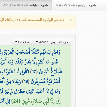
Printable Version
Main Version
الواجهة الرئيسية
واجهة الطباعة
×
هذه هي الواجهة المخصصة للطباعة ، يمكنك الإ
Yaseen
24
يس
سورة Sura
آية Aya
وَاضْرِبْ لَهُم مَّثَلًا أَصْحَابَ الْقَرْيَةِ إِذ
قَالُوا مَا أَنتُمْ إِلَّا بَشَرٌ مِّثْلُنَا وَمَا أَ
قَالُوا إِنَّا تَطَيَّرْنَا
)
17
(
الْبَلَاغُ الْمُبِينُ
وَجَاءَ مِنْ أَقْصَ
)
19
(
أَنتُمْ قَوْمٌ مُّسْرِفُونَ
وَمَا لِيَ لَا أَعْبُدُ الَّذِي فَطَرَنِي وَإِلَيْهِ تُ
إِنِّي إِذًا لَّفِي ضَلَالٍ مُّبِينٍ (24)
إِنِّي آم