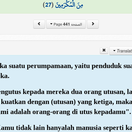
)
27
(
مِنَ الْمُكْرَمِينَ
441
الصفحة Page
eka suatu perumpamaan, yaitu penduduk suat
ka.
mengutus kepada mereka dua orang utusan, 
uatkan dengan (utusan) yang ketiga, maka 
mi adalah orang-orang di utus kepadamu".
mu tidak lain hanyalah manusia seperti k