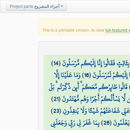
Project parts
أجزاء المشروع
This is a printable version, to view
full-featured 
)
14
(
َا بِثَالِثٍ فَقَالُوا إِنَّا إِلَيْكُم مُّرْسَلُونَ
وَمَا عَلَيْنَا إِلَّا
)
16
(
نَّا إِلَيْكُمْ لَمُرْسَلُونَ
قَالُوا طَائِرُكُم مَّعَكُمْ ۚ أَئِن ذُكِّرْتُم ۚ بَلْ
)
21
(
َن لَّا يَسْأَلُكُمْ أَجْرًا وَهُم مُّهْتَدُونَ
)
23
(
نِ عَنِّي شَفَاعَتُهُمْ شَيْئًا وَلَا يُنقِذُونِ
بِمَا غَفَرَ لِي رَبِّي وَجَعَلَنِي
)
26
(
 يَعْلَمُونَ