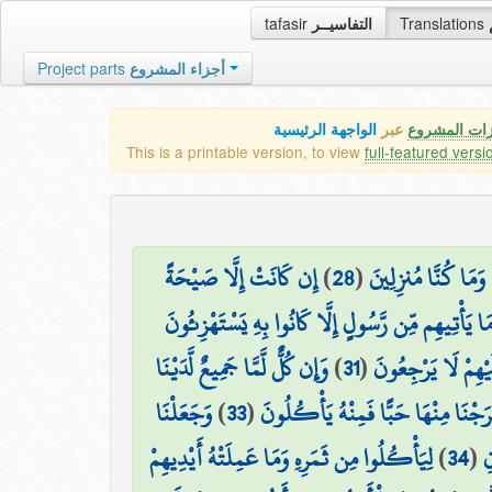
tafasir
التفاسيــر
Translations
Project parts
أجزاء المشروع
زات المشروع
عبر
الواجهة الرئيسية
This is a printable version, to view
full-featured versi
إِن كَانَتْ إِلَّا صَيْحَةً
)
28
(
۞ مَا كُنَّا مُنزِلِينَ
مَا يَأْتِيهِم مِّن رَّسُولٍ إِلَّا كَانُوا بِهِ يَسْتَهْزِئُونَ
وَإِن كُلٌّ لَّمَّا جَمِيعٌ لَّدَيْنَا
)
31
(
َيْهِمْ لَا يَرْجِعُونَ
وَجَعَلْنَا
)
33
(
خْرَجْنَا مِنْهَا حَبًّا فَمِنْهُ يَأْكُلُونَ
لِيَأْكُلُوا مِن ثَمَرِهِ وَمَا عَمِلَتْهُ أَيْدِيهِمْ
)
34
(
ِ