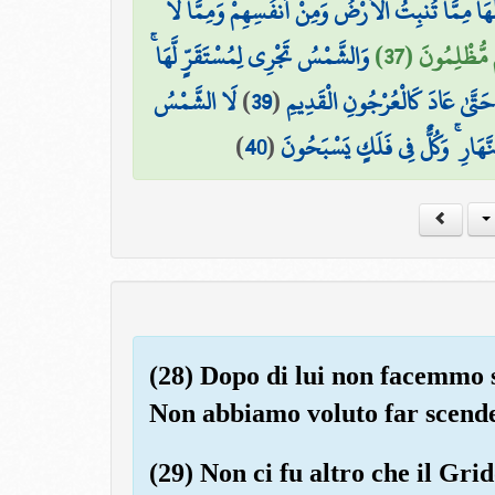
هَا مِمَّا تُنبِتُ الْأَرْضُ وَمِنْ أَنفُسِهِمْ وَمِمَّا لَا
م مُّظْلِمُونَ (37
وَالشَّمْسُ تَجْرِي لِمُسْتَقَرٍّ لَّهَا ۚ
لَا الشَّمْسُ
)
39
(
َ حَتَّىٰ عَادَ كَالْعُرْجُونِ الْقَدِيمِ
)
40
(
نَّهَارِ ۚ وَكُلٌّ فِي فَلَكٍ يَسْبَحُونَ
(28) Dopo di lui non facemmo 
Non abbiamo voluto far scende
(29) Non ci fu altro che il Grid