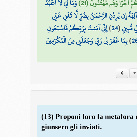
كُمْ أَجْرًا وَهُم مُّهْتَدُونَ (21
وَمَا لِيَ لَا أَعْبُدُ
آلِهَةً إِن يُرِدْنِ الرَّحْمَٰنُ بِضُرٍّ لَّا تُغْنِ عَنِّي
إِنِّي آمَنتُ بِرَبِّكُمْ فَاسْمَعُونِ
)
24
(
ٍ مُّبِينٍ
بِمَا غَفَرَ لِي رَبِّي وَجَعَلَنِي مِنَ الْمُكْرَمِينَ
)
2
(13) Proponi loro la metafora d
giunsero gli inviati.