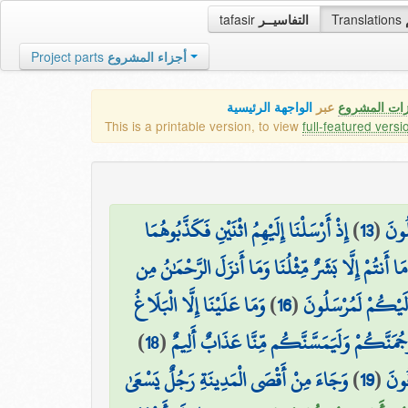
tafasir
التفاسيــر
Translations
Project parts
أجزاء المشروع
زات المشروع
عبر
الواجهة الرئيسية
This is a printable version, to view
full-featured versi
إِذْ أَرْسَلْنَا إِلَيْهِمُ اثْنَيْنِ فَكَذَّبُوهُمَا
)
13
(
لُونَ
مَا أَنتُمْ إِلَّا بَشَرٌ مِّثْلُنَا وَمَا أَنزَلَ الرَّحْمَٰنُ مِن
وَمَا عَلَيْنَا إِلَّا الْبَلَاغُ
)
16
(
ا إِلَيْكُمْ لَمُرْسَلُونَ
)
18
(
نَرْجُمَنَّكُمْ وَلَيَمَسَّنَّكُم مِّنَّا عَذَابٌ أَلِيمٌ
وَجَاءَ مِنْ أَقْصَى الْمَدِينَةِ رَجُلٌ يَسْعَىٰ
)
19
(
ُونَ