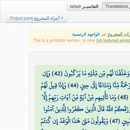
tafasir
التفاسيــر
Translations
Project parts
أجزاء المشروع
زات المشروع
عبر
الواجهة الرئيسية
This is a printable version, to view
full-featured versi
وَإِن
)
42
(
وَخَلَقْنَا لَهُم مِّن مِّثْلِهِ مَا يَرْكَبُونَ
وَإِذَا قِيلَ لَهُمُ
)
44
(
 رَحْمَةً مِّنَّا وَمَتَاعًا إِلَىٰ حِينٍ
وَمَا تَأْتِيهِم مِّنْ آيَةٍ مِّنْ آيَاتِ رَبِّهِمْ إِلَّا
)
45
(
 رَزَقَكُمُ اللَّهُ قَالَ الَّذِينَ كَفَرُوا لِلَّذِينَ آمَنُوا
وَيَقُولُونَ مَتَىٰ هَٰذَا الْوَعْدُ إِن كُنتُمْ
)
47
(
ُبِينٍ