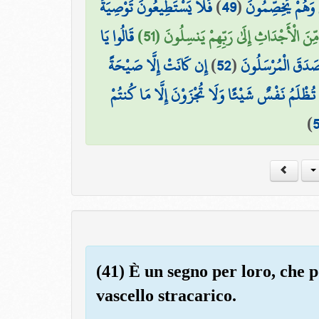
فَلَا يَسْتَطِيعُونَ تَوْصِيَةً
)
49
(
 وَهُمْ يَخِصِّمُونَ
ِّنَ الْأَجْدَاثِ إِلَىٰ رَبِّهِمْ يَنسِلُونَ (51
قَالُوا يَا
إِن كَانَتْ إِلَّا صَيْحَةً
)
52
(
وَصَدَقَ الْمُرْسَلُونَ
َا تُظْلَمُ نَفْسٌ شَيْئًا وَلَا تُجْزَوْنَ إِلَّا مَا كُنتُمْ
)
(41) È un segno per loro, che 
vascello stracarico.