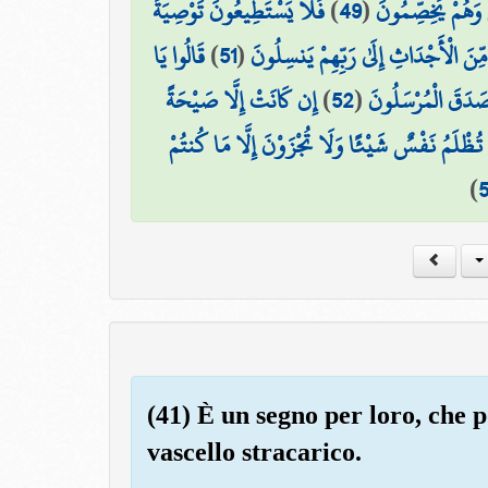
فَلَا يَسْتَطِيعُونَ تَوْصِيَةً
)
49
(
 وَهُمْ يَخِصِّمُونَ
قَالُوا يَا
)
51
(
ِّنَ الْأَجْدَاثِ إِلَىٰ رَبِّهِمْ يَنسِلُونَ
إِن كَانَتْ إِلَّا صَيْحَةً
)
52
(
وَصَدَقَ الْمُرْسَلُونَ
َا تُظْلَمُ نَفْسٌ شَيْئًا وَلَا تُجْزَوْنَ إِلَّا مَا كُنتُمْ
)
(41) È un segno per loro, che 
vascello stracarico.