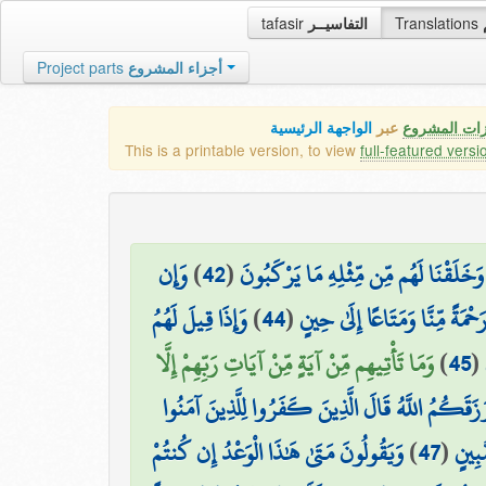
tafasir
التفاسيــر
Translations
Project parts
أجزاء المشروع
زات المشروع
عبر
الواجهة الرئيسية
This is a printable version, to view
full-featured versi
وَإِن
)
42
(
وَخَلَقْنَا لَهُم مِّن مِّثْلِهِ مَا يَرْكَبُونَ
وَإِذَا قِيلَ لَهُمُ
)
44
(
 رَحْمَةً مِّنَّا وَمَتَاعًا إِلَىٰ حِينٍ
وَمَا تَأْتِيهِم مِّنْ آيَةٍ مِّنْ آيَاتِ رَبِّهِمْ إِلَّا
)
45
(
 رَزَقَكُمُ اللَّهُ قَالَ الَّذِينَ كَفَرُوا لِلَّذِينَ آمَنُوا
وَيَقُولُونَ مَتَىٰ هَٰذَا الْوَعْدُ إِن كُنتُمْ
)
47
(
ُبِينٍ