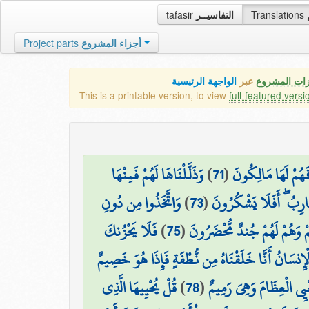
tafasir
التفاسيــر
Translations
Project parts
أجزاء المشروع
زات المشروع
عبر
الواجهة الرئيسية
This is a printable version, to view
full-featured versi
وَذَلَّلْنَاهَا لَهُمْ فَمِنْهَا
)
71
(
 فَهُمْ لَهَا مَالِكُونَ
وَاتَّخَذُوا مِن دُونِ
)
73
(
َارِبُ ۖ أَفَلَا يَشْكُرُونَ
فَلَا يَحْزُنكَ
)
75
(
ْ وَهُمْ لَهُمْ جُندٌ مُّحْضَرُونَ
 الْإِنسَانُ أَنَّا خَلَقْنَاهُ مِن نُّطْفَةٍ فَإِذَا هُوَ خَصِيمٌ
قُلْ يُحْيِيهَا الَّذِي
)
78
(
يِي الْعِظَامَ وَهِيَ رَمِيمٌ