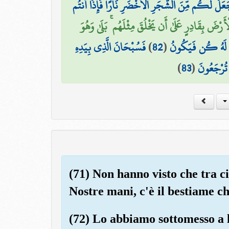
عَلَ لَكُم مِّنَ الشَّجَرِ الْأَخْضَرِ نَارًا فَإِذَا أَنتُم
رْضَ بِقَادِرٍ عَلَىٰ أَن يَخْلُقَ مِثْلَهُم ۚ بَلَىٰ وَهُوَ
فَسُبْحَانَ الَّذِي بِيَدِهِ
)
82
(
قُولَ لَهُ كُن فَيَكُونُ
)
83
(
 تُرْجَعُونَ
(71) Non hanno visto che tra c
Nostre mani, c'è il bestiame c
(72) Lo abbiamo sottomesso a l