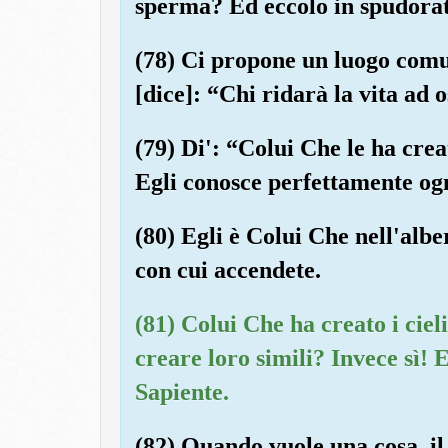
sperma? Ed eccolo in spudora
(78) Ci propone un luogo comu
[dice]: “Chi ridarà la vita ad 
(79) Di': “Colui Che le ha crea
Egli conosce perfettamente og
(80) Egli è Colui Che nell'alb
con cui accendete.
(81) Colui Che ha creato i ciel
creare loro simili? Invece sì! E
Sapiente.
(82) Quando vuole una cosa, il 