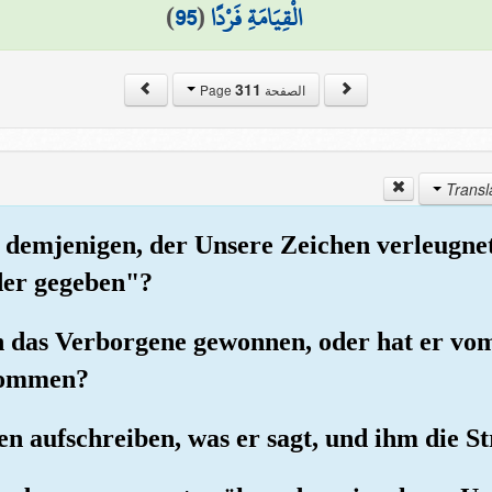
)
95
(
الْقِيَامَةِ فَرْدًا
311
الصفحة Page
 demjenigen, der Unsere Zeichen verleugne
der gegeben"?
in das Verborgene gewonnen, oder hat er vo
nommen?
n aufschreiben, was er sagt, und ihm die St