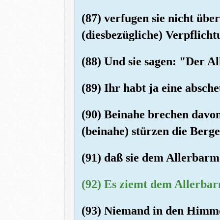
(87) verfugen sie nicht üb
(diesbezügliche) Verpflic
(88) Und sie sagen: "Der 
(89) Ihr habt ja eine absch
(90) Beinahe brechen davon
(beinahe) stürzen die Ber
(91) daß sie dem Allerbarm
(92) Es ziemt dem Allerbar
(93) Niemand in den Himme