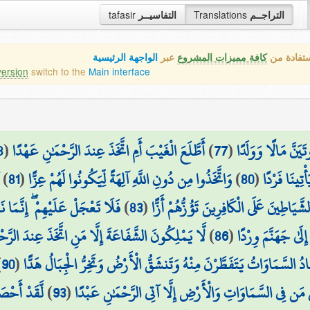
tafasir
التفاسيــر
Translations
التراجــم
ستفادة من
كافة مميزات المشروع
عبر
الواجهة الرئيسية
version
switch to the
Main interface
8
(
أَطَّلَعَ الْغَيْبَ أَمِ اتَّخَذَ عِندَ الرَّحْمَٰنِ عَهْدًا
)
77
(
َيَنَّ مَالًا وَوَلَدًا
)
81
(
وَاتَّخَذُوا مِن دُونِ اللَّهِ آلِهَةً لِّيَكُونُوا لَهُمْ عِزًّا
)
80
(
ْتِينَا فَرْدًا
فَلَا تَعْجَلْ عَلَيْهِمْ ۖ إِنَّمَا نَع
)
83
(
 الشَّيَاطِينَ عَلَى الْكَافِرِينَ تَؤُزُّهُمْ أَزًّا
لَّا يَمْلِكُونَ الشَّفَاعَةَ إِلَّا مَنِ اتَّخَذَ عِندَ الرَّح
)
86
(
لَىٰ جَهَنَّمَ وِرْدًا
)
90
(
ُ السَّمَاوَاتُ يَتَفَطَّرْنَ مِنْهُ وَتَنشَقُّ الْأَرْضُ وَتَخِرُّ الْجِبَالُ هَدًّا
لَّقَدْ أَحْصَ
)
93
(
ُ مَن فِي السَّمَاوَاتِ وَالْأَرْضِ إِلَّا آتِي الرَّحْمَٰنِ عَبْدًا