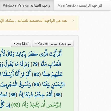
Printable Version
Main Version
الواجهة الرئيسية
واجهة الطباعة
×
هذه هي الواجهة المخصصة للطباعة ، يمكنك الإ
Maryam
92
مريم
سورة Sura
آية Aya
أَفَرَأَيْتَ الَّذِي كَفَرَ بِآيَاتِنَا وَقَالَ لَأُوت
وَنَرِثُهُ مَا يَقُولُ وَيَأ
)
79
(
الْعَذَابِ مَدًّا
أَلَمْ تَرَ أَنَّا أَرْسَلْنَا
)
82
(
عَلَيْهِمْ ضِدًّا
وَنَسُوقُ الْمُجْرِمِينَ إِ
)
85
(
الرَّحْمَٰنِ وَفْدًا
تَكَاد
)
89
(
لَّقَدْ جِئْتُمْ شَيْئًا إِدًّا
)
88
(
لِلرَّحْمَٰنِ أَن يَتَّخِذَ وَلَدًا (92)
إِن كُلّ