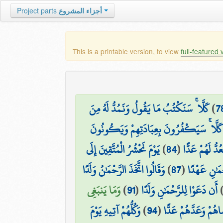
Project parts
أجزاء المشروع
This is a printable version, to view
full-featured 
كَلَّا ۚ سَنَكْتُبُ مَا يَقُولُ وَنَمُدُّ لَهُ مِنَ
)
7
كَلَّا ۚ سَيَكْفُرُونَ بِعِبَادَتِهِمْ وَيَكُونُونَ
يَوْمَ نَحْشُرُ الْمُتَّقِينَ إِلَى
)
84
(
ُدُّ لَهُمْ عَدًّا
وَقَالُوا اتَّخَذَ الرَّحْمَٰنُ وَلَدًا
)
87
(
ْمَٰنِ عَهْدًا
وَمَا يَنبَغِي
)
91
(
أَن دَعَوْا لِلرَّحْمَٰنِ وَلَدًا
وَكُلُّهُمْ آتِيهِ يَوْمَ
)
94
(
اهُمْ وَعَدَّهُمْ عَدًّا