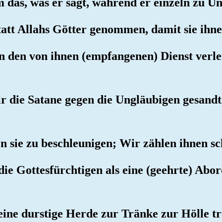
 das, was er sagt, während er einzeln zu U
statt Allahs Götter genommen, damit sie ihn
en den von ihnen (empfangenen) Dienst ver
ir die Satane gegen die Ungläubigen gesandt 
n sie zu beschleunigen; Wir zählen ihnen sc
die Gottesfürchtigen als eine (geehrte) A
 eine durstige Herde zur Tränke zur Hölle tr