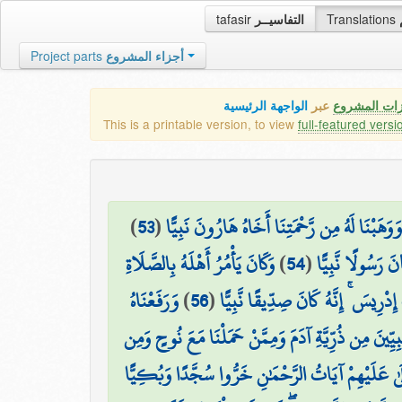
tafasir
التفاسيــر
Translations
Project parts
أجزاء المشروع
زات المشروع
عبر
الواجهة الرئيسية
This is a printable version, to view
full-featured versi
)
53
(
وَوَهَبْنَا لَهُ مِن رَّحْمَتِنَا أَخَاهُ هَارُونَ نَبِيًّا
وَكَانَ يَأْمُرُ أَهْلَهُ بِالصَّلَاةِ
)
54
(
َ رَسُولًا نَّبِيًّا
وَرَفَعْنَاهُ
)
56
(
دْرِيسَ ۚ إِنَّهُ كَانَ صِدِّيقًا نَّبِيًّا
َّبِيِّينَ مِن ذُرِّيَّةِ آدَمَ وَمِمَّنْ حَمَلْنَا مَعَ نُوحٍ وَمِن
تُتْلَىٰ عَلَيْهِمْ آيَاتُ الرَّحْمَٰنِ خَرُّوا سُجَّدًا وَبُكِيًّا