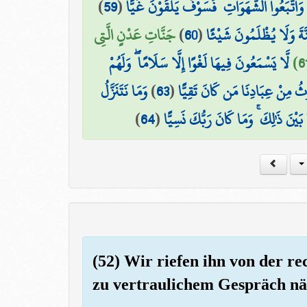
)
59
(
۞ َعُوا الشَّهَوَاتِ ۖ فَسَوْفَ يَلْقَوْنَ غَيًّا
جَنَّاتِ عَدْنٍ الَّتِي
)
60
(
َةَ وَلَا يُظْلَمُونَ شَيْئًا
لَّا يَسْمَعُونَ فِيهَا لَغْوًا إِلَّا سَلَامًا ۖ وَلَهُمْ
وَمَا نَتَنَزَّلُ
)
63
(
رِثُ مِنْ عِبَادِنَا مَن كَانَ تَقِيًّا
)
64
(
ا بَيْنَ ذَٰلِكَ ۚ وَمَا كَانَ رَبُّكَ نَسِيًّا
(52) Wir riefen ihn von der re
zu vertraulichem Gespräch 