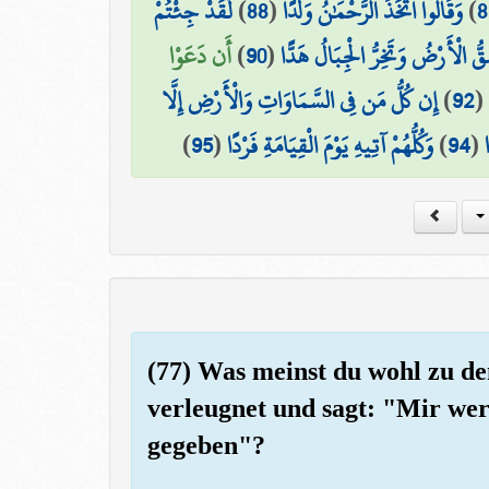
لَّقَدْ جِئْتُمْ
)
88
(
وَقَالُوا اتَّخَذَ الرَّحْمَٰنُ وَلَدًا
)
8
أَن دَعَوْا
)
90
(
ُ الْأَرْضُ وَتَخِرُّ الْجِبَالُ هَدًّا
إِن كُلُّ مَن فِي السَّمَاوَاتِ وَالْأَرْضِ إِلَّا
)
92
(
)
95
(
وَكُلُّهُمْ آتِيهِ يَوْمَ الْقِيَامَةِ فَرْدًا
)
94
(
(77) Was meinst du wohl zu d
verleugnet und sagt: "Mir we
gegeben"?