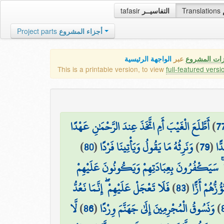
tafasir
التفاسيــر
Translations
Project parts
أجزاء المشروع
زات المشروع
عبر
الواجهة الرئيسية
This is a printable version, to view
full-featured versi
أَطَّلَعَ الْغَيْبَ أَمِ اتَّخَذَ عِندَ الرَّحْمَٰنِ عَهْدًا
)
7
)
80
(
وَنَرِثُهُ مَا يَقُولُ وَيَأْتِينَا فَرْدًا
)
79
(
ًّا
ا ۚ سَيَكْفُرُونَ بِعِبَادَتِهِمْ وَيَكُونُونَ عَلَيْهِمْ
فَلَا تَعْجَلْ عَلَيْهِمْ ۖ إِنَّمَا نَعُدُّ
)
83
(
ُزُّهُمْ أَزًّا
لَّا
)
86
(
وَنَسُوقُ الْمُجْرِمِينَ إِلَىٰ جَهَنَّمَ وِرْدًا
)