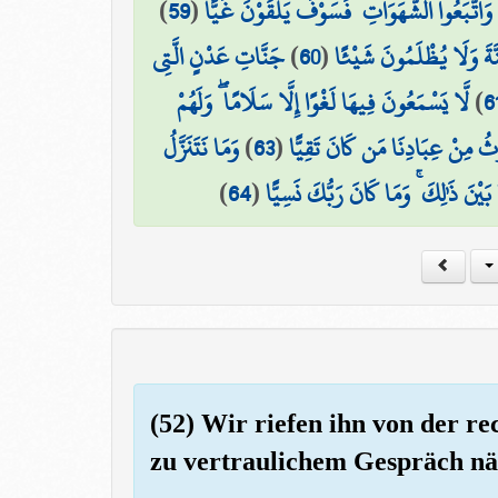
)
59
(
۞ َعُوا الشَّهَوَاتِ ۖ فَسَوْفَ يَلْقَوْنَ غَيًّا
جَنَّاتِ عَدْنٍ الَّتِي
)
60
(
َةَ وَلَا يُظْلَمُونَ شَيْئًا
لَّا يَسْمَعُونَ فِيهَا لَغْوًا إِلَّا سَلَامًا ۖ وَلَهُمْ
)
6
وَمَا نَتَنَزَّلُ
)
63
(
رِثُ مِنْ عِبَادِنَا مَن كَانَ تَقِيًّا
)
64
(
ا بَيْنَ ذَٰلِكَ ۚ وَمَا كَانَ رَبُّكَ نَسِيًّا
(52) Wir riefen ihn von der re
zu vertraulichem Gespräch 