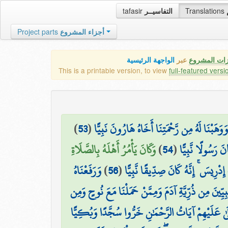
tafasir
التفاسيــر
Translations
Project parts
أجزاء المشروع
زات المشروع
عبر
الواجهة الرئيسية
This is a printable version, to view
full-featured versi
)
53
(
وَوَهَبْنَا لَهُ مِن رَّحْمَتِنَا أَخَاهُ هَارُونَ نَبِيًّا
وَكَانَ يَأْمُرُ أَهْلَهُ بِالصَّلَاةِ
)
54
(
َ رَسُولًا نَّبِيًّا
وَرَفَعْنَاهُ
)
56
(
دْرِيسَ ۚ إِنَّهُ كَانَ صِدِّيقًا نَّبِيًّا
َّبِيِّينَ مِن ذُرِّيَّةِ آدَمَ وَمِمَّنْ حَمَلْنَا مَعَ نُوحٍ وَمِن
تُتْلَىٰ عَلَيْهِمْ آيَاتُ الرَّحْمَٰنِ خَرُّوا سُجَّدًا وَبُكِيًّا