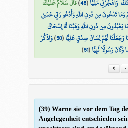
قَالَ سَلَامٌ عَلَيْكَ ۖ
)
46
(
َّكَ ۖ وَاهْجُرْنِي مَلِيًّا
ْ وَمَا تَدْعُونَ مِن دُونِ اللَّهِ وَأَدْعُو رَبِّي عَسَىٰ
وَمَا يَعْبُدُونَ مِن دُونِ اللَّهِ وَهَبْنَا لَهُ إِسْحَاقَ
وَاذْكُرْ
)
50
(
نَا وَجَعَلْنَا لَهُمْ لِسَانَ صِدْقٍ عَلِيًّا
)
51
(
وَكَانَ رَسُولًا نَّبِيًّا
(39) Warne sie vor dem Tag d
Angelegenheit entschieden sein