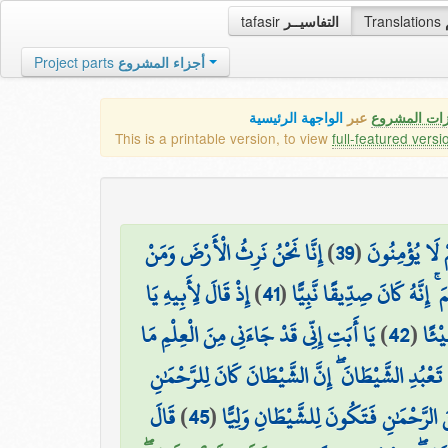
tafasir
التفاسيــر
Translations
Project parts
أجزاء المشروع
زات المشروع
عبر
الواجهة الرئيسية
This is a printable version, to view
full-featured versi
إِنَّا نَحْنُ نَرِثُ الْأَرْضَ وَمَنْ
)
39
(
ْ لَا يُؤْمِنُونَ
إِذْ قَالَ لِأَبِيهِ يَا
)
41
(
 إِنَّهُ كَانَ صِدِّيقًا نَّبِيًّا
يَا أَبَتِ إِنِّي قَدْ جَاءَنِي مِنَ الْعِلْمِ مَا
)
42
(
يْئًا
 تَعْبُدِ الشَّيْطَانَ ۖ إِنَّ الشَّيْطَانَ كَانَ لِلرَّحْمَٰنِ
قَالَ
)
45
(
الرَّحْمَٰنِ فَتَكُونَ لِلشَّيْطَانِ وَلِيًّا