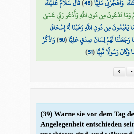
قَالَ سَلَامٌ عَلَيْكَ ۖ
)
46
(
َّكَ ۖ وَاهْجُرْنِي مَلِيًّا
ْ وَمَا تَدْعُونَ مِن دُونِ اللَّهِ وَأَدْعُو رَبِّي عَسَىٰ
وَمَا يَعْبُدُونَ مِن دُونِ اللَّهِ وَهَبْنَا لَهُ إِسْحَاقَ
وَاذْكُرْ
)
50
(
نَا وَجَعَلْنَا لَهُمْ لِسَانَ صِدْقٍ عَلِيًّا
)
51
(
وَكَانَ رَسُولًا نَّبِيًّا
(39) Warne sie vor dem Tag d
Angelegenheit entschieden sein