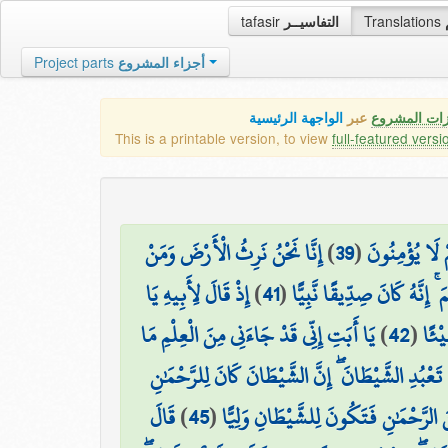
tafasir
التفاسيــر
Translations
Project parts
أجزاء المشروع
زات المشروع
عبر
الواجهة الرئيسية
This is a printable version, to view
full-featured versi
إِنَّا نَحْنُ نَرِثُ الْأَرْضَ وَمَنْ
)
39
(
ْ لَا يُؤْمِنُونَ
إِذْ قَالَ لِأَبِيهِ يَا
)
41
(
 إِنَّهُ كَانَ صِدِّيقًا نَّبِيًّا
يَا أَبَتِ إِنِّي قَدْ جَاءَنِي مِنَ الْعِلْمِ مَا
)
42
(
يْئًا
 تَعْبُدِ الشَّيْطَانَ ۖ إِنَّ الشَّيْطَانَ كَانَ لِلرَّحْمَٰنِ
قَالَ
)
45
(
الرَّحْمَٰنِ فَتَكُونَ لِلشَّيْطَانِ وَلِيًّا