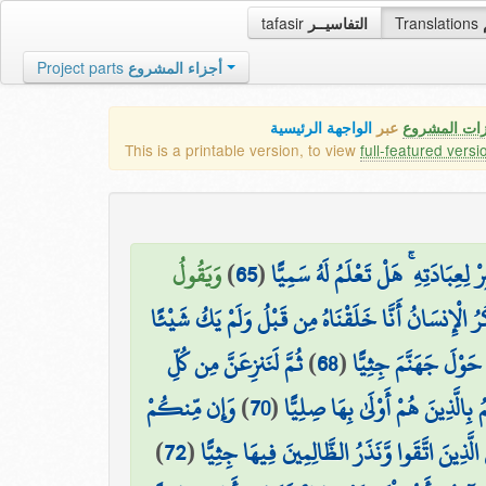
tafasir
التفاسيــر
Translations
Project parts
أجزاء المشروع
زات المشروع
عبر
الواجهة الرئيسية
This is a printable version, to view
full-featured versi
وَيَقُولُ
)
65
(
ِعِبَادَتِهِ ۚ هَلْ تَعْلَمُ لَهُ سَمِيًّا
ُرُ الْإِنسَانُ أَنَّا خَلَقْنَاهُ مِن قَبْلُ وَلَمْ يَكُ شَيْئًا
ثُمَّ لَنَنزِعَنَّ مِن كُلِّ
)
68
(
 حَوْلَ جَهَنَّمَ جِثِيًّا
وَإِن مِّنكُمْ
)
70
(
ُ بِالَّذِينَ هُمْ أَوْلَىٰ بِهَا صِلِيًّا
)
72
(
ي الَّذِينَ اتَّقَوا وَّنَذَرُ الظَّالِمِينَ فِيهَا جِثِيًّا