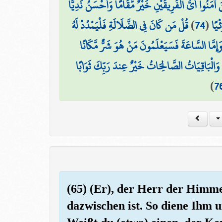
نَ آمَنُوا أَيُّ الْفَرِيقَيْنِ خَيْرٌ مَّقَامًا وَأَحْسَنُ نَدِيًّا
قُلْ مَن كَانَ فِي الضَّلَالَةِ فَلْيَمْدُدْ لَهُ
)
74
(
ْيًا
 وَإِمَّا السَّاعَةَ فَسَيَعْلَمُونَ مَنْ هُوَ شَرٌّ مَّكَانًا
ۗ وَالْبَاقِيَاتُ الصَّالِحَاتُ خَيْرٌ عِندَ رَبِّكَ ثَوَابًا
)
7
(65) (Er), der Herr der Himme
dazwischen ist. So diene Ihm u