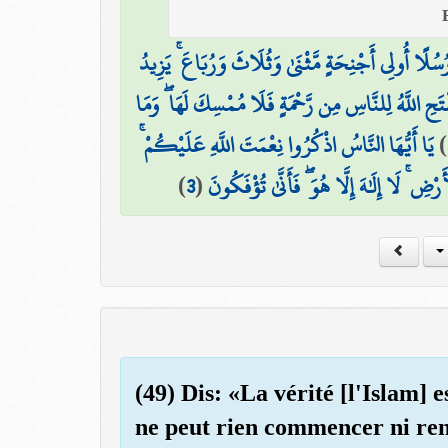
سُلًا أُولِي أَجْنِحَةٍ مَّثْنَىٰ وَثُلَاثَ وَرُبَاعَ ۚ يَزِيدُ
ْتَحِ اللَّهُ لِلنَّاسِ مِن رَّحْمَةٍ فَلَا مُمْسِكَ لَهَا ۖ وَمَا
يَا أَيُّهَا النَّاسُ اذْكُرُوا نِعْمَتَ اللَّهِ عَلَيْكُمْ ۚ
)
)
3
(
ِ ۚ لَا إِلَٰهَ إِلَّا هُوَ ۖ فَأَنَّىٰ تُؤْفَكُونَ
(49) Dis: «La vérité [l'Islam] 
ne peut rien commencer ni re