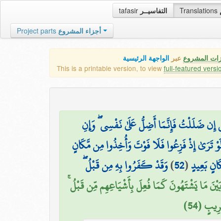
tafasir
التفاسيــر
Translations
Project parts
أجزاء المشروع
زات المشروع
عبر
الواجهة الرئيسية
This is a printable version, to view
full-featured versi
ْ إِن ضَلَلْتُ فَإِنَّمَا أَضِلُّ عَلَىٰ نَفْسِي ۖ وَإِنِ
َوْ تَرَىٰ إِذْ فَزِعُوا فَلَا فَوْتَ وَأُخِذُوا مِن مَّكَانٍ
وَقَدْ كَفَرُوا بِهِ مِن قَبْلُ ۖ
)
52
(
كَانٍ بَعِيدٍ
وَبَيْنَ مَا يَشْتَهُونَ كَمَا فُعِلَ بِأَشْيَاعِهِم مِّن قَبْلُ
ُرِيبٍ (54