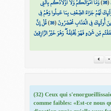
وَمَا أَمْوَالُكُمْ وَلَا أَوْلَادُكُم بِالَّتِي
)
36
(
ولَٰئِكَ لَهُمْ جَزَاءُ الضِّعْفِ بِمَا عَمِلُوا وَهُمْ فِي
قُلْ إِنَّ
)
38
(
زِينَ أُولَٰئِكَ فِي الْعَذَابِ مُحْضَرُونَ
فَقْتُم مِّن شَيْءٍ فَهُوَ يُخْلِفُهُ ۖ وَهُوَ خَيْرُ الرَّازِقِينَ
(32) Ceux qui s'enorgueillissai
comme faibles: «Est-ce nous q