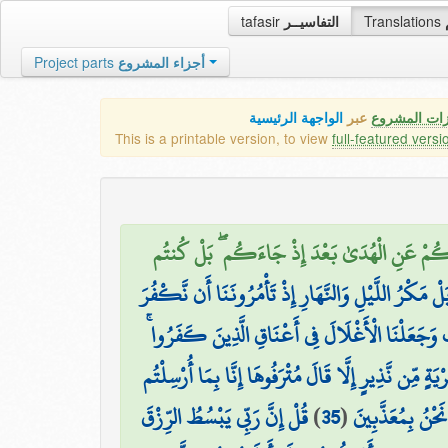
tafasir
التفاسيــر
Translations
Project parts
أجزاء المشروع
زات المشروع
عبر
الواجهة الرئيسية
This is a printable version, to view
full-featured versi
نَاكُمْ عَنِ الْهُدَىٰ بَعْدَ إِذْ جَاءَكُم ۖ بَلْ كُنتُم
لْ مَكْرُ اللَّيْلِ وَالنَّهَارِ إِذْ تَأْمُرُونَنَا أَن نَّكْفُرَ
لْعَذَابَ وَجَعَلْنَا الْأَغْلَالَ فِي أَعْنَاقِ الَّذِينَ كَفَرُوا
ْيَةٍ مِّن نَّذِيرٍ إِلَّا قَالَ مُتْرَفُوهَا إِنَّا بِمَا أُرْسِلْتُم
قُلْ إِنَّ رَبِّي يَبْسُطُ الرِّزْقَ
)
35
(
نَحْنُ بِمُعَذَّبِينَ