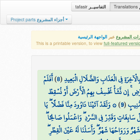
tafasir
التفاسيــر
Translations
Project parts
أجزاء المشروع
زات المشروع
عبر
الواجهة الرئيسية
This is a printable version, to view
full-featured versi
أَفَلَمْ
)
8
(
 بِالْآخِرَةِ فِي الْعَذَابِ وَالضَّلَالِ الْبَعِيدِ
ْأَرْضِ ۚ إِن نَّشَأْ نَخْسِفْ بِهِمُ الْأَرْضَ أَوْ نُسْقِطْ
۞ وَلَقَدْ آتَيْنَا دَاوُودَ مِنَّا فَضْلًا ۖ يَا
)
9
(
مُّنِيبٍ
َلْ سَابِغَاتٍ وَقَدِّرْ فِي السَّرْدِ ۖ وَاعْمَلُوا صَالِحًا
 شَهْرٌ وَرَوَاحُهَا شَهْرٌ ۖ وَأَسَلْنَا لَهُ عَيْنَ الْقِطْرِ