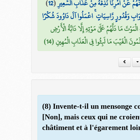
)
12
(
ِنْهُمْ عَنْ أَمْرِنَا نُذِقْهُ مِنْ عَذَابِ السَّعِيرِ
َوَابِ وَقُدُورٍ رَّاسِيَاتٍ ۚ اعْمَلُوا آلَ دَاوُودَ شُكْرًا
الْمَوْتَ مَا دَلَّهُمْ عَلَىٰ مَوْتِهِ إِلَّا دَابَّةُ الْأَرْضِ
ْلَمُونَ الْغَيْبَ مَا لَبِثُوا فِي الْعَذَابِ الْمُهِينِ (14
(8) Invente-t-il un mensonge co
[Non], mais ceux qui ne croien
châtiment et à l'égarement loi