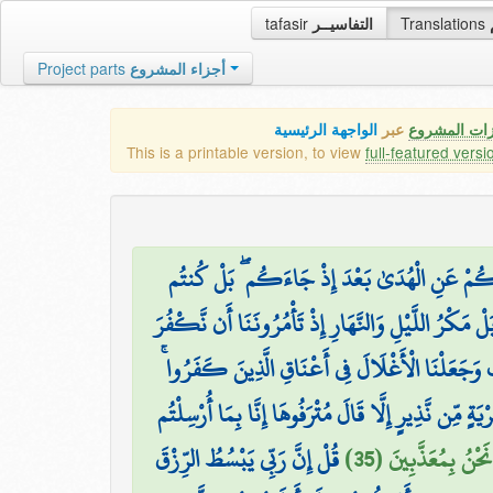
tafasir
التفاسيــر
Translations
Project parts
أجزاء المشروع
زات المشروع
عبر
الواجهة الرئيسية
This is a printable version, to view
full-featured versi
نَاكُمْ عَنِ الْهُدَىٰ بَعْدَ إِذْ جَاءَكُم ۖ بَلْ كُنتُم
لْ مَكْرُ اللَّيْلِ وَالنَّهَارِ إِذْ تَأْمُرُونَنَا أَن نَّكْفُرَ
لْعَذَابَ وَجَعَلْنَا الْأَغْلَالَ فِي أَعْنَاقِ الَّذِينَ كَفَرُوا
ْيَةٍ مِّن نَّذِيرٍ إِلَّا قَالَ مُتْرَفُوهَا إِنَّا بِمَا أُرْسِلْتُم
َحْنُ بِمُعَذَّبِينَ (35
قُلْ إِنَّ رَبِّي يَبْسُطُ الرِّزْقَ