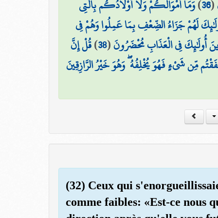
وَمَا أَمْوَالُكُمْ وَلَا أَوْلَادُكُم بِالَّتِي
)
36
(
ولَٰئِكَ لَهُمْ جَزَاءُ الضِّعْفِ بِمَا عَمِلُوا وَهُمْ فِي
قُلْ إِنَّ
)
38
(
زِينَ أُولَٰئِكَ فِي الْعَذَابِ مُحْضَرُونَ
فَقْتُم مِّن شَيْءٍ فَهُوَ يُخْلِفُهُ ۖ وَهُوَ خَيْرُ الرَّازِقِينَ
(32) Ceux qui s'enorgueillissai
comme faibles: «Est-ce nous q