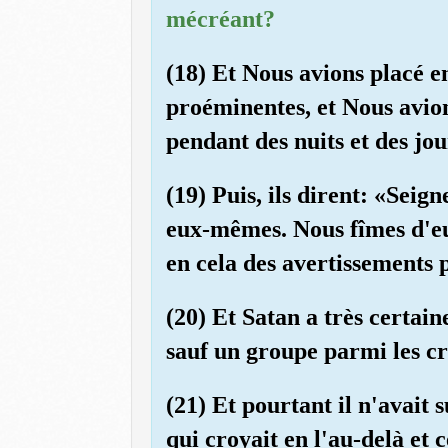
mécréant?
(18) Et Nous avions placé en
proéminentes, et Nous avion
pendant des nuits et des jou
(19) Puis, ils dirent: «Seign
eux-mêmes. Nous fîmes d'eux
en cela des avertissements 
(20) Et Satan a très certain
sauf un groupe parmi les cr
(21) Et pourtant il n'avait 
qui croyait en l'au-delà et 