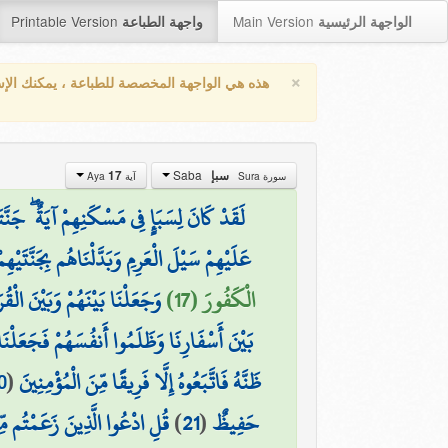
Printable Version
Main Version
الواجهة الرئيسية
واجهة الطباعة
×
هذه هي الواجهة المخصصة للطباعة ، يمكنك الإ
Saba
17
سبإ
سورة Sura
آية Aya
لَقَدْ كَانَ لِسَبَإٍ فِي مَسْكَنِهِمْ آيَةٌ ۖ جَنّ
عَلَيْهِمْ سَيْلَ الْعَرِمِ وَبَدَّلْنَاهُم بِجَنَّتَي
الْكَفُورَ (17)
وَجَعَلْنَا بَيْنَهُمْ وَبَيْنَ الْق
بَيْنَ أَسْفَارِنَا وَظَلَمُوا أَنفُسَهُمْ فَجَعَلْنَا
0
(
ظَنَّهُ فَاتَّبَعُوهُ إِلَّا فَرِيقًا مِّنَ الْمُؤْمِنِينَ
قُلِ ادْعُوا الَّذِينَ زَعَمْتُم مّ
)
21
(
حَفِيظٌ