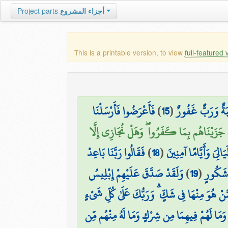
Project parts
أجزاء المشروع
This is a printable version, to view
full-featured 
فَأَعْرَضُوا فَأَرْسَلْنَا
)
15
(
ِبَةٌ وَرَبٌّ غَفُورٌ
 جَزَيْنَاهُم بِمَا كَفَرُوا ۖ وَهَلْ نُجَازِي إِلَّا
فَقَالُوا رَبَّنَا بَاعِدْ
)
18
(
الِيَ وَأَيَّامًا آمِنِينَ
وَلَقَدْ صَدَّقَ عَلَيْهِمْ إِبْلِيسُ
)
19
(
ٍ شَكُورٍ
َّنْ هُوَ مِنْهَا فِي شَكٍّ ۗ وَرَبُّكَ عَلَىٰ كُلِّ شَيْءٍ
وَمَا لَهُمْ فِيهِمَا مِن شِرْكٍ وَمَا لَهُ مِنْهُم مِّن