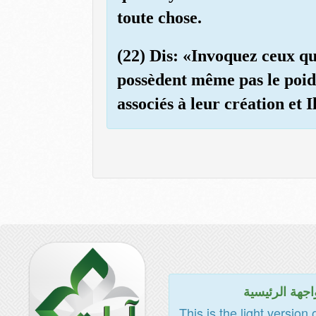
toute chose.
(22) Dis: «Invoquez ceux qu'
possèdent même pas le poids 
associés à leur création et
اجهة الرئيسية
This is the light version 