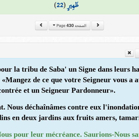
)
22
(
ظَهِيرٍ
430
الصفحة Page
pour la tribu de Saba' un Signe dans leurs ha
e. «Mangez de ce que votre Seigneur vous a a
contrée et un Seigneur Pardonneur».
nt. Nous déchaînâmes contre eux l'inondatio
ns en deux jardins aux fruits amers, tamari
 Nous pour leur mécréance. Saurions-Nous sa