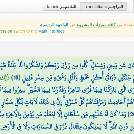
tafasir
التفاسيــر
Translations
التراجــم
ستفادة من
كافة مميزات المشروع
عبر
الواجهة الرئيسية
version
switch to the
Main interface
َتَانِ عَن يَمِينٍ وَشِمَالٍ ۖ كُلُوا مِن رِّزْقِ رَبِّكُمْ وَاشْكُرُوا لَهُ ۚ بَلْدَةٌ طَيّ
ذَٰلِكَ
)
16
(
ْهِمْ جَنَّتَيْنِ ذَوَاتَيْ أُكُلٍ خَمْطٍ وَأَثْلٍ وَشَيْءٍ مِّن سِدْرٍ قَلِيلٍ
ُرَى الَّتِي بَارَكْنَا فِيهَا قُرًى ظَاهِرَةً وَقَدَّرْنَا فِيهَا السَّيْرَ ۖ سِيرُوا فِيهَا لَيَ
هُمْ أَحَادِيثَ وَمَزَّقْنَاهُمْ كُلَّ مُمَزَّقٍ ۚ إِنَّ فِي ذَٰلِكَ لَآيَاتٍ لِّكُلِّ صَبَّار
وَمَا كَانَ لَهُ عَلَيْهِم مِّن سُلْطَانٍ إِلَّا لِنَعْلَمَ مَن يُؤْمِنُ بِالْآخِرَةِ مِم
)
2
ِن دُونِ اللَّهِ ۖ لَا يَمْلِكُونَ مِثْقَالَ ذَرَّةٍ فِي السَّمَاوَاتِ وَلَا فِي الْأَرْضِ 