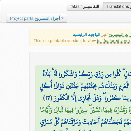
tafasir
التفاسيــر
Translations
Project parts
أجزاء المشروع
زات المشروع
عبر
الواجهة الرئيسية
This is a printable version, to view
full-featured versi
الٍ ۖ كُلُوا مِن رِّزْقِ رَبِّكُمْ وَاشْكُرُوا لَهُ ۚ بَلْدَةٌ
ْعَرِمِ وَبَدَّلْنَاهُم بِجَنَّتَيْهِمْ جَنَّتَيْنِ ذَوَاتَيْ أُكُلٍ
)
17
(
 بِمَا كَفَرُوا ۖ وَهَلْ نُجَازِي إِلَّا الْكَفُورَ
وَقَدَّرْنَا فِيهَا السَّيْرَ ۖ سِيرُوا فِيهَا لَيَالِيَ وَأَيَّامًا
سَهُمْ فَجَعَلْنَاهُمْ أَحَادِيثَ وَمَزَّقْنَاهُمْ كُلَّ مُمَزَّقٍ