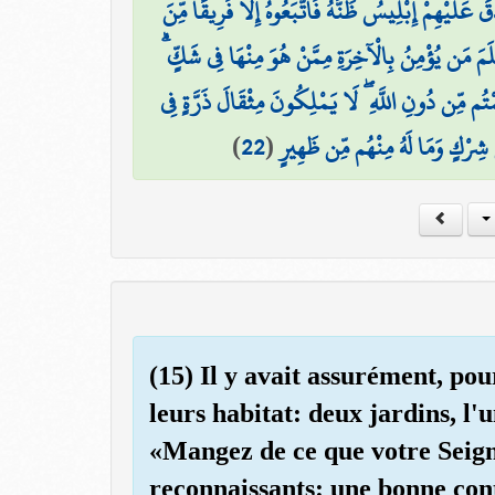
َ عَلَيْهِمْ إِبْلِيسُ ظَنَّهُ فَاتَّبَعُوهُ إِلَّا فَرِيقًا مِّنَ
عْلَمَ مَن يُؤْمِنُ بِالْآخِرَةِ مِمَّنْ هُوَ مِنْهَا فِي شَكٍّ
ْتُم مِّن دُونِ اللَّهِ ۖ لَا يَمْلِكُونَ مِثْقَالَ ذَرَّةٍ فِي
)
22
(
شِرْكٍ وَمَا لَهُ مِنْهُم مِّن ظَهِيرٍ
(15) Il y avait assurément, pou
leurs habitat: deux jardins, l'u
«Mangez de ce que votre Seign
reconnaissants: une bonne con