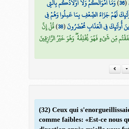
وَمَا أَمْوَالُكُمْ وَلَا أَوْلَادُكُم بِالَّتِي
)
36
(
ولَٰئِكَ لَهُمْ جَزَاءُ الضِّعْفِ بِمَا عَمِلُوا وَهُمْ فِي
قُلْ إِنَّ
)
38
(
زِينَ أُولَٰئِكَ فِي الْعَذَابِ مُحْضَرُونَ
فَقْتُم مِّن شَيْءٍ فَهُوَ يُخْلِفُهُ ۖ وَهُوَ خَيْرُ الرَّازِقِينَ
(32) Ceux qui s'enorgueillissai
comme faibles: «Est-ce nous q