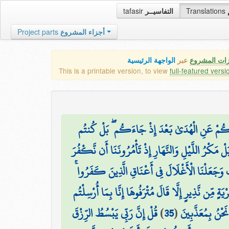
tafasir
التفاسيــر
Translations
Project parts
أجزاء المشروع
زات المشروع
عبر
الواجهة الرئيسية
This is a printable version, to view
full-featured versi
نَاكُمْ عَنِ الْهُدَىٰ بَعْدَ إِذْ جَاءَكُم ۖ بَلْ كُنتُم
لْ مَكْرُ اللَّيْلِ وَالنَّهَارِ إِذْ تَأْمُرُونَنَا أَن نَّكْفُرَ
لْعَذَابَ وَجَعَلْنَا الْأَغْلَالَ فِي أَعْنَاقِ الَّذِينَ كَفَرُوا
ْيَةٍ مِّن نَّذِيرٍ إِلَّا قَالَ مُتْرَفُوهَا إِنَّا بِمَا أُرْسِلْتُم
قُلْ إِنَّ رَبِّي يَبْسُطُ الرِّزْقَ
)
35
(
نَحْنُ بِمُعَذَّبِينَ