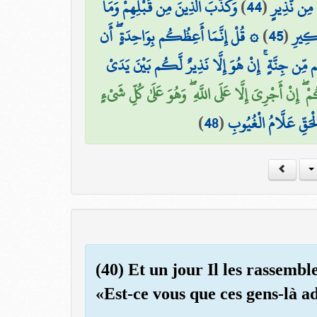
وَكَذَّبَ الَّذِينَ مِن قَبْلِهِمْ وَمَا
)
44
(
 مِن نَّذِيرٍ
۞ قُلْ إِنَّمَا أَعِظُكُم بِوَاحِدَةٍ ۖ أَن
)
45
(
َكِيرِ
م مِّن جِنَّةٍ ۚ إِنْ هُوَ إِلَّا نَذِيرٌ لَّكُم بَيْنَ يَدَيْ
 إِنْ أَجْرِيَ إِلَّا عَلَى اللَّهِ ۖ وَهُوَ عَلَىٰ كُلِّ شَيْءٍ
)
48
(
ْحَقِّ عَلَّامُ الْغُيُوبِ
(40) Et un jour Il les rassembl
«Est-ce vous que ces gens-là a