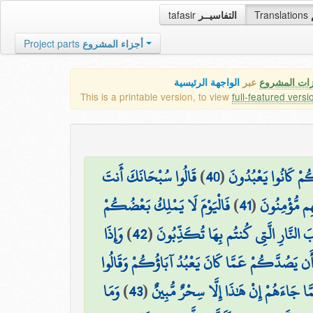
tafasir
التفاسيــر
Translations
Project parts
أجزاء المشروع
زات المشروع
عبر
الواجهة الرئيسية
This is a printable version, to view
full-featured versi
قَالُوا سُبْحَانَكَ أَنتَ
)
40
(
اكُمْ كَانُوا يَعْبُدُونَ
فَالْيَوْمَ لَا يَمْلِكُ بَعْضُكُمْ
)
41
(
ِم مُّؤْمِنُونَ
وَإِذَا
)
42
(
بَ النَّارِ الَّتِي كُنتُم بِهَا تُكَذِّبُونَ
ِيدُ أَن يَصُدَّكُمْ عَمَّا كَانَ يَعْبُدُ آبَاؤُكُمْ وَقَالُوا
وَمَا
)
43
(
مَّا جَاءَهُمْ إِنْ هَٰذَا إِلَّا سِحْرٌ مُّبِينٌ