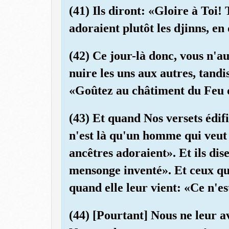
(41) Ils diront: «Gloire à Toi! 
adoraient plutôt les djinns, en
(42) Ce jour-là donc, vous n'
nuire les uns aux autres, tandi
«Goûtez au châtiment du Feu q
(43) Et quand Nos versets édifia
n'est là qu'un homme qui veut
ancêtres adoraient». Et ils dis
mensonge inventé». Et ceux qui
quand elle leur vient: «Ce n'e
(44) [Pourtant] Nous ne leur av