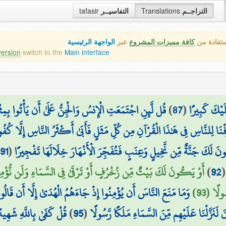
tafasir
التفاسيــر
Translations
التراجــم
ستفادة من
كافة مميزات المشروع
عبر
الواجهة الرئيسية
version
switch to the
Main interface
قُل لَّئِنِ اجْتَمَعَتِ الْإِنسُ وَالْجِنُّ عَلَىٰ أَن يَأْتُوا بِمِثْل
)
87
(
لَيْكَ كَبِيرًا
فْنَا لِلنَّاسِ فِي هَٰذَا الْقُرْآنِ مِن كُلِّ مَثَلٍ فَأَبَىٰ أَكْثَرُ النَّاسِ إِلَّا كُفُو
91
(
نَ لَكَ جَنَّةٌ مِّن نَّخِيلٍ وَعِنَبٍ فَتُفَجِّرَ الْأَنْهَارَ خِلَالَهَا تَفْجِيرًا
أَوْ يَكُونَ لَكَ بَيْتٌ مِّن زُخْرُفٍ أَوْ تَرْقَىٰ فِي السَّمَاءِ وَلَن نُّؤْمِنَ ل ۗ
)
92
ولًا (93
وَمَا مَنَعَ النَّاسَ أَن يُؤْمِنُوا إِذْ جَاءَهُمُ الْهُدَىٰ إِلَّا أَن قَالُوا 
قُلْ كَفَىٰ بِاللَّهِ شَهِيدًا
)
95
(
َنَزَّلْنَا عَلَيْهِم مِّنَ السَّمَاءِ مَلَكًا رَّسُولًا