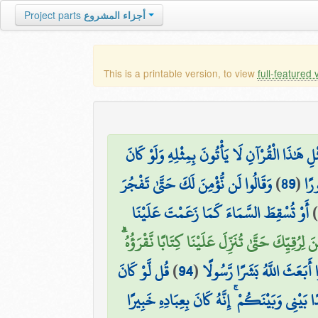
Project parts
أجزاء المشروع
This is a printable version, to view
full-featured 
ِ هَٰذَا الْقُرْآنِ لَا يَأْتُونَ بِمِثْلِهِ وَلَوْ كَانَ
وَقَالُوا لَن نُّؤْمِنَ لَكَ حَتَّىٰ تَفْجُرَ
)
89
(
رًا
أَوْ تُسْقِطَ السَّمَاءَ كَمَا زَعَمْتَ عَلَيْنَا
)
ِرُقِيِّكَ حَتَّىٰ تُنَزِّلَ عَلَيْنَا كِتَابًا نَّقْرَؤُهُ
قُل لَّوْ كَانَ
)
94
(
أَبَعَثَ اللَّهُ بَشَرًا رَّسُولًا
 بَيْنِي وَبَيْنَكُمْ ۚ إِنَّهُ كَانَ بِعِبَادِهِ خَبِيرًا