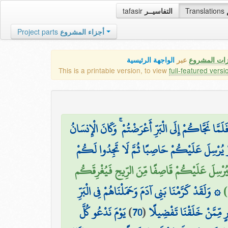
tafasir
التفاسيــر
Translations
Project parts
أجزاء المشروع
زات المشروع
عبر
الواجهة الرئيسية
This is a printable version, to view
full-featured versi
لَمَّا نَجَّاكُمْ إِلَى الْبَرِّ أَعْرَضْتُمْ ۚ وَكَانَ الْإِنسَانُ
وْ يُرْسِلَ عَلَيْكُمْ حَاصِبًا ثُمَّ لَا تَجِدُوا لَكُمْ
َيُرْسِلَ عَلَيْكُمْ قَاصِفًا مِّنَ الرِّيحِ فَيُغْرِقَكُم
۞ وَلَقَدْ كَرَّمْنَا بَنِي آدَمَ وَحَمَلْنَاهُمْ فِي الْبَرِّ
يَوْمَ نَدْعُو كُلَّ
)
70
(
يرٍ مِّمَّنْ خَلَقْنَا تَفْضِيلًا