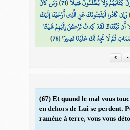
وَمَن كَانَ
)
71
(
ءُونَ كِتَابَهُمْ وَلَا يُظْلَمُونَ فَتِيلًا
وَإِن كَادُوا لَيَفْتِنُونَكَ عَنِ الَّذِي أَوْحَيْنَا إِلَيْكَ
لَا أَن ثَبَّتْنَاكَ لَقَدْ كِدتَّ تَرْكَنُ إِلَيْهِمْ شَيْئًا
)
75
(
َمَاتِ ثُمَّ لَا تَجِدُ لَكَ عَلَيْنَا نَصِيرًا
(67) Et quand le mal vous tou
en dehors de Lui se perdent. P
ramène à terre, vous vous dét